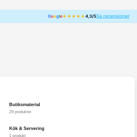
Se recensioner
G
o
o
g
l
e
4,3/5
★★★★★
Butiksmaterial
29 produkter
Kök & Servering
1 produkt