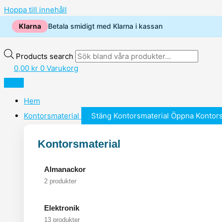
Hoppa till innehåll
Klarna
Betala smidigt med Klarna i kassan
Products search
0,00
kr
0
Varukorg
Hem
Kontorsmaterial
Stäng Kontorsmaterial
Öppna Kontors
Kontorsmaterial
Almanackor
2 produkter
Elektronik
13 produkter