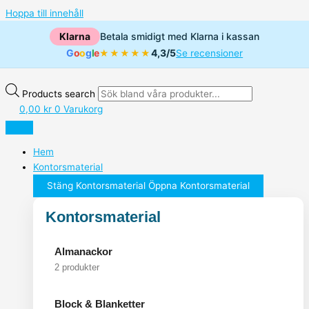
Hoppa till innehåll
Klarna
Betala smidigt med Klarna i kassan
G
o
o
g
l
e
4,3/5
★★★★★
Se recensioner
Products search
0,00
kr
0
Varukorg
Hem
Kontorsmaterial
Stäng Kontorsmaterial
Öppna Kontorsmaterial
Kontorsmaterial
Almanackor
2 produkter
Block & Blanketter