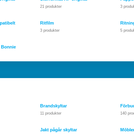
21 produkter
3 produ
atibelt
Ritfilm
Ritnin
3 produkter
5 produ
r Bonnie
Brandskyltar
Förbud
11 produkter
140 pro
Jakt pågår skyltar
Möble