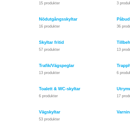
15 produkter
3 produ
Nödutgångsskyltar
Påbuds
16 produkter
36 prod
Skyltar fritid
Tillbeh
57 produkter
13 prod
Trafik/Vägspeglar
Trapph
13 produkter
6 produ
Toalett & WC-skyltar
Utrym
6 produkter
17 prod
Vägskyltar
Varnin
53 produkter