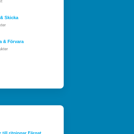
kt
& Skicka
kter
a & Förvara
ukter
till ritningar Färgat