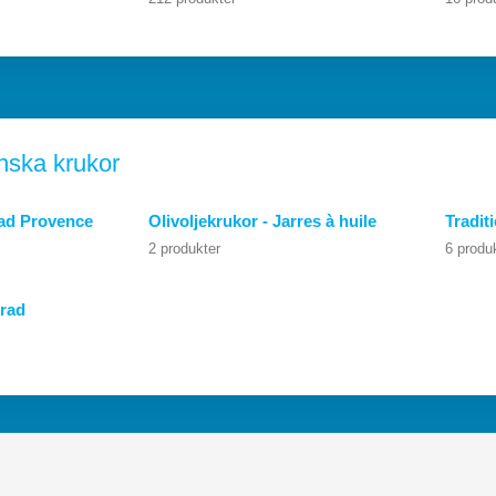
nska krukor
rad Provence
Olivoljekrukor - Jarres à huile
Traditi
2 produkter
6 produ
erad