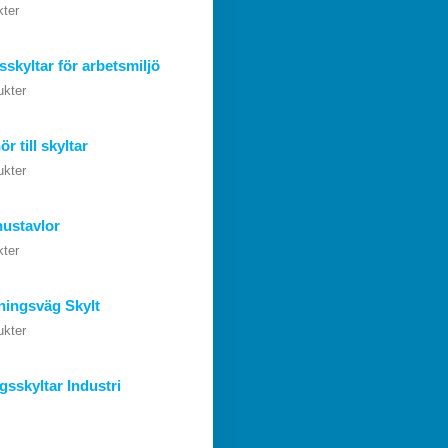
kter
skyltar för arbetsmiljö
ukter
ör till skyltar
ukter
ustavlor
kter
ningsväg Skylt
ukter
gsskyltar Industri