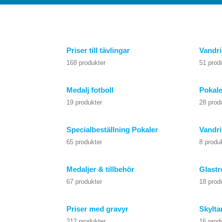
Priser till tävlingar
Vandri
168 produkter
51 prod
Medalj fotboll
Pokale
19 produkter
28 prod
Specialbeställning Pokaler
Vandri
65 produkter
8 produ
Medaljer & tillbehör
Glastr
67 produkter
18 prod
Priser med gravyr
Skylta
212 produkter
16 prod