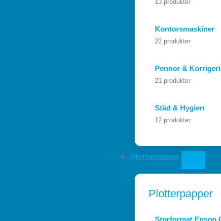
13 produkter
Kontorsmaskiner
22 produkter
Pennor & Korriger
21 produkter
Städ & Hygien
12 produkter
Plotterpapper
Plotterpapper
Storformat Epson O