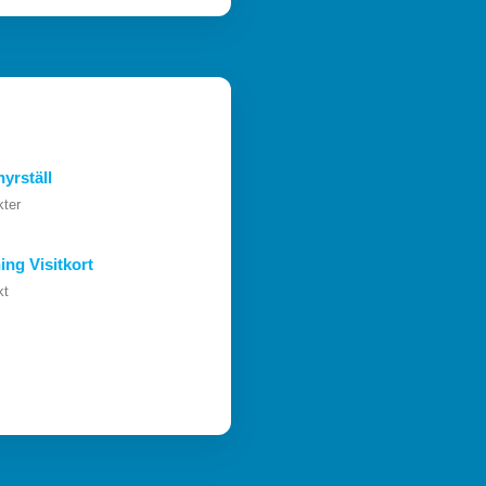
yrställ
kter
ing Visitkort
kt