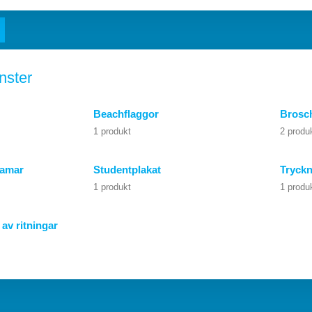
nster
Beachflaggor
Brosch
1 produkt
2 produ
ramar
Studentplakat
Tryckn
1 produkt
1 produ
 av ritningar