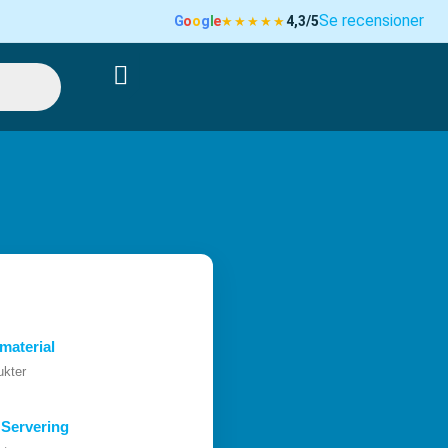
Se recensioner
G
o
o
g
l
e
4,3/5
★★★★★
VARUKORG
material
ukter
Servering