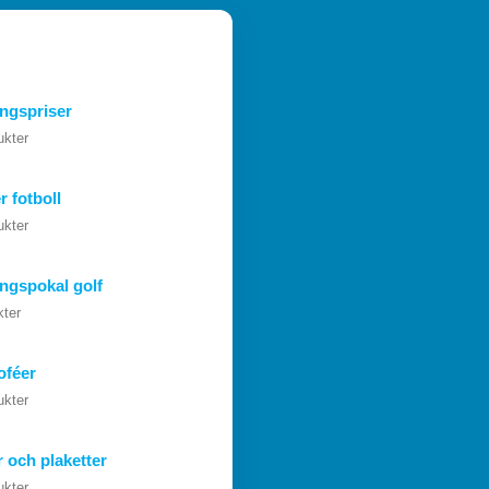
ngspriser
ukter
r fotboll
ukter
ngspokal golf
kter
oféer
ukter
r och plaketter
ukter