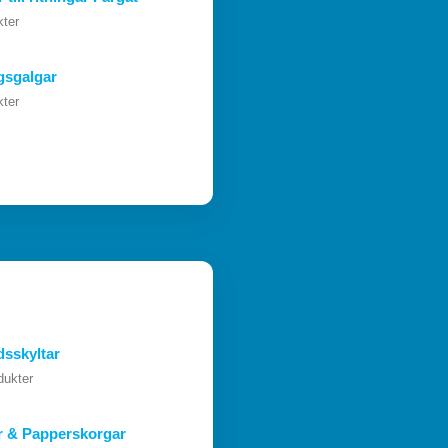
kter
gsgalgar
kter
sskyltar
dukter
r & Papperskorgar