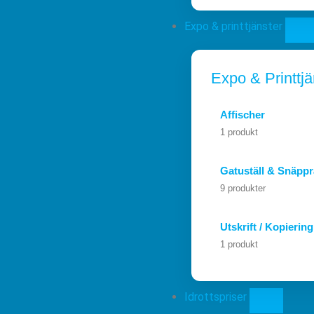
Expo & printtjänster
Expo & Printtjä
Affischer
1 produkt
Gatuställ & Snäpp
9 produkter
Utskrift / Kopiering
1 produkt
Idrottspriser