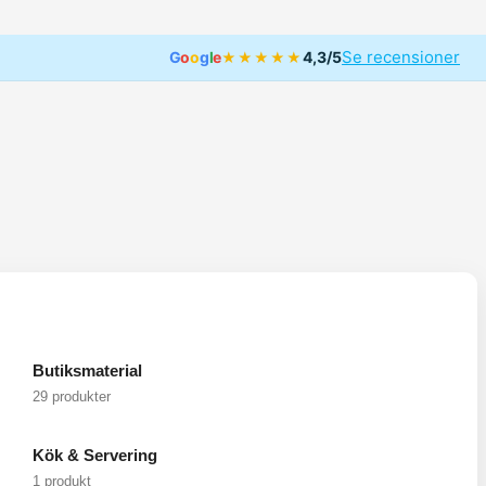
Se recensioner
G
o
o
g
l
e
4,3/5
★★★★★
Butiksmaterial
29 produkter
Kök & Servering
1 produkt