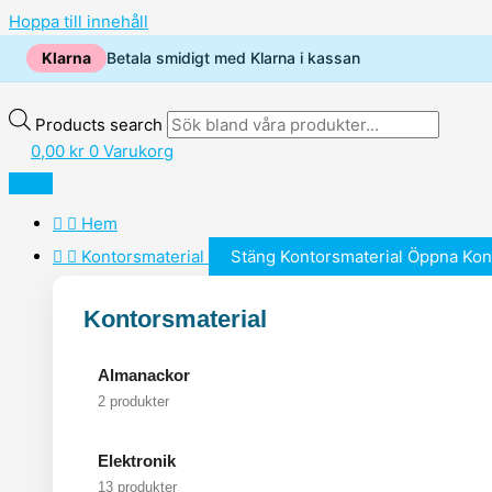
Hoppa till innehåll
Klarna
Betala smidigt med Klarna i kassan
Products search
0,00
kr
0
Varukorg
Hem
Kontorsmaterial
Stäng Kontorsmaterial
Öppna Kon
Kontorsmaterial
Almanackor
2 produkter
Elektronik
13 produkter