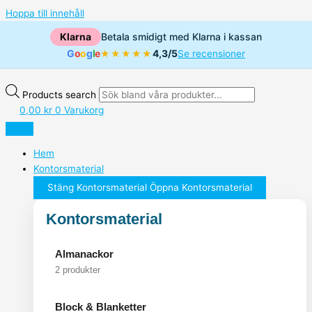
Hoppa till innehåll
Klarna
Betala smidigt med Klarna i kassan
G
o
o
g
l
e
4,3/5
★★★★★
Se recensioner
Products search
0,00
kr
0
Varukorg
Hem
Kontorsmaterial
Stäng Kontorsmaterial
Öppna Kontorsmaterial
Kontorsmaterial
Almanackor
2 produkter
Block & Blanketter