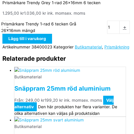
Prismärkare Trendy Grey 1-rad 26x16mm 6 tecken
1.295,00
kr
1.036,00
kr
ink. moms
ex. moms
Prismärkare Trendy 1-rad 6 tecken Grå
-
+
26x16mm mängd
Lägg till i varukorg
Artikelnummer
38400023
Kategorier
Butiksmaterial
,
Prismärkning
Relaterade produkter
Butiksmaterial
Snäppram 25mm röd aluminium
Från:
249,00
kr
199,20
kr
ink. moms
ex. moms
Välj
alternativ
Den här produkten har flera varianter. De
olika alternativen kan väljas på produktsidan
Butiksmaterial