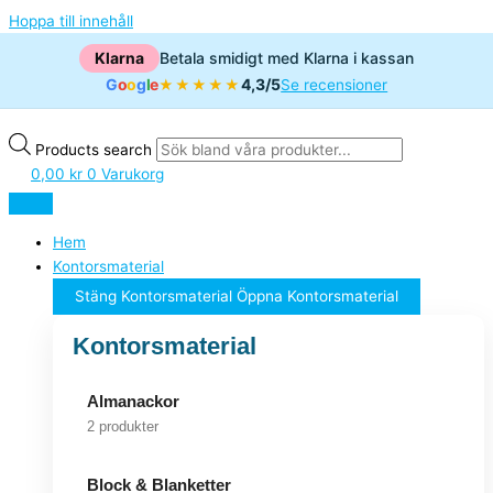
Hoppa till innehåll
Klarna
Betala smidigt med Klarna i kassan
G
o
o
g
l
e
4,3/5
★★★★★
Se recensioner
Products search
0,00
kr
0
Varukorg
Hem
Kontorsmaterial
Stäng Kontorsmaterial
Öppna Kontorsmaterial
Kontorsmaterial
Almanackor
2 produkter
Block & Blanketter