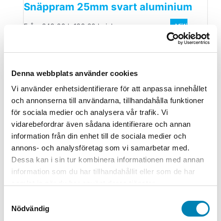
Snäppram 25mm svart aluminium
Från:
249,00
kr
199,20
kr
ink. moms
ex. moms
Välj
alternativ
Den här produkten har flera varianter. De
olika alternativen kan väljas på produktsidan
Butiksmaterial
Denna webbplats använder cookies
Teleskopstativ Med Plastram Samt
Vi använder enhetsidentifierare för att anpassa innehållet
Fot Svart A4
och annonserna till användarna, tillhandahålla funktioner
för sociala medier och analysera vår trafik. Vi
249,00
kr
199,20
kr
ink. moms
ex. moms
Lägg till i
vidarebefordrar även sådana identifierare och annan
varukorg
information från din enhet till de sociala medier och
annons- och analysföretag som vi samarbetar med.
Butiksmaterial
Dessa kan i sin tur kombinera informationen med annan
Gatuställ Gotic silver 50x70cm
information som du har tillhandahållit eller som de har
samlat in när du har använt deras tjänster.
1.995,00
kr
1.596,00
kr
ink. moms
ex. moms
Lägg till i
Samtyckesval
varukorg
Nödvändig