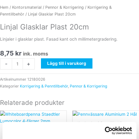
Hem
/
Kontorsmaterial
/
Pennor & Korrigering
/
Korrigering &
Penntillbehör
/ Linjal Glasklar Plast 20cm
Linjal Glasklar Plast 20cm
Linjaler i glasklar plast. Fasad kant och millimetergradering.
8,75
kr
ink. moms
Linjal
-
+
Lägg till i varukorg
Glasklar
Plast
Artikelnummer
12180026
20cm
Kategorier
Korrigering & Penntillbehör
,
Pennor & Korrigering
mängd
Relaterade produkter
Korrigering & Penntillbehör
Pennor & Korrigering
Pennvässare Aluminium 2
Whiteboardpenna Staedtler
Hål