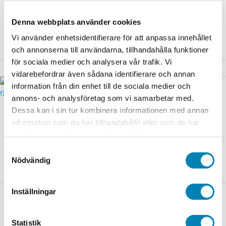
Lumocolor 4-färger 2mm
29,00
kr
ink. moms
Denna webbplats använder cookies
86,00
kr
ink. moms
Lägg till i varukorg
Vi använder enhetsidentifierare för att anpassa innehållet
Lägg till i varukorg
och annonserna till användarna, tillhandahålla funktioner
för sociala medier och analysera vår trafik. Vi
vidarebefordrar även sådana identifierare och annan
information från din enhet till de sociala medier och
annons- och analysföretag som vi samarbetar med.
Kulspetspennor
Kontorsmaterial
Dessa kan i sin tur kombinera informationen med annan
Gelpenna Pilot Vega
Kulspetspenna Pilot Frixion
information som du har tillhandahållit eller som de har
sorterade färger
Clicker Svart 0.7
samlat in när du har använt deras tjänster.
124,00
kr
59,00
kr
ink. moms
ink. moms
Samtyckesval
Nödvändig
Lägg till i varukorg
Lägg till i varukorg
Inställningar
Statistik