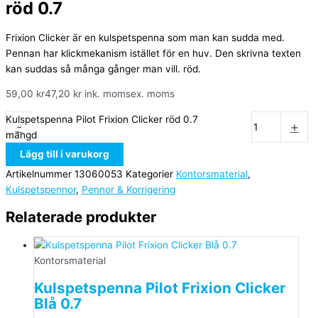
röd 0.7
Frixion Clicker är en kulspetspenna som man kan sudda med.
Pennan har klickmekanism istället för en huv. Den skrivna texten
kan suddas så många gånger man vill. röd.
59,00
kr
47,20
kr
ink. moms
ex. moms
Kulspetspenna Pilot Frixion Clicker röd 0.7
-
+
mängd
Lägg till i varukorg
Artikelnummer
13060053
Kategorier
Kontorsmaterial
,
Kulspetspennor
,
Pennor & Korrigering
Relaterade produkter
Kontorsmaterial
Kulspetspenna Pilot Frixion Clicker
Blå 0.7