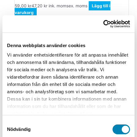
59,00
kr
47,20
kr
ink. moms
ex. moms
Lägg till i
varukorg
Kontorsmaskiner
Brother Märktape TZ-e435 vit på röd
tejp
Denna webbplats använder cookies
Vi använder enhetsidentifierare för att anpassa innehållet
361,00
kr
288,80
kr
ink. moms
ex. moms
Lägg till i
och annonserna till användarna, tillhandahålla funktioner
varukorg
för sociala medier och analysera vår trafik. Vi
vidarebefordrar även sådana identifierare och annan
Kontorsmaterial
information från din enhet till de sociala medier och
Soppåse LLD 17L 25my Vit
annons- och analysföretag som vi samarbetar med.
410x500mm
Dessa kan i sin tur kombinera informationen med annan
information som du har tillhandahållit eller som de har
80,00
kr
64,00
kr
ink. moms
ex. moms
Lägg till i
samlat in när du har använt deras tjänster.
varukorg
Samtyckesval
Kontorsmaterial
Nödvändig