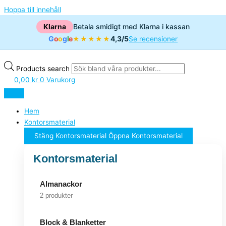
Hoppa till innehåll
Klarna
Betala smidigt med Klarna i kassan
G
o
o
g
l
e
4,3/5
★★★★★
Se recensioner
Products search
0,00
kr
0
Varukorg
Hem
Kontorsmaterial
Stäng Kontorsmaterial
Öppna Kontorsmaterial
Kontorsmaterial
Almanackor
2 produkter
Block & Blanketter