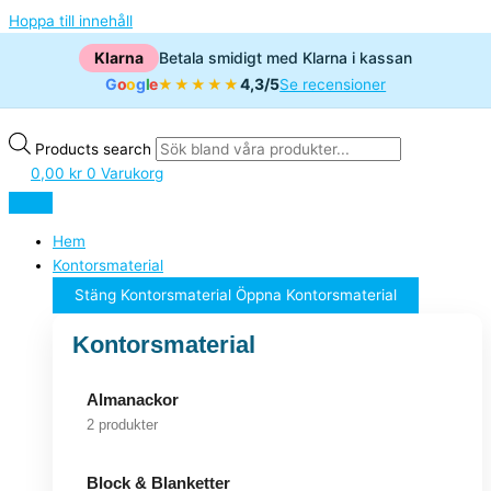
Hoppa till innehåll
Klarna
Betala smidigt med Klarna i kassan
G
o
o
g
l
e
4,3/5
★★★★★
Se recensioner
Products search
0,00
kr
0
Varukorg
Hem
Kontorsmaterial
Stäng Kontorsmaterial
Öppna Kontorsmaterial
Kontorsmaterial
Almanackor
2 produkter
Block & Blanketter