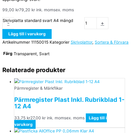
99,00
kr
79,20
kr
ink. moms
ex. moms
Skrivplatta standard svart A4 mängd
-
+
Lägg till i varukorg
Artikelnummer
11150015
Kategorier
Skrivplattor
,
Sortera & Förvara
Färg
Transparent, Svart
Relaterade produkter
Pärmregister & Märkflikar
Pärmregister Plast Inkl. Rubrikblad 1-
12 A4
33,75
kr
27,00
kr
ink. moms
ex. moms
Lägg till i
varukorg