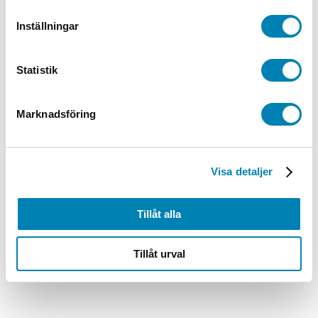
629,00
kr
503,20
kr
ink. moms
ex. moms
Välj
Inställningar
alternativ
Den här produkten har flera varianter. De
olika alternativen kan väljas på produktsidan
Statistik
Marknadsföring
Visa detaljer
Tillåt alla
Tillåt urval