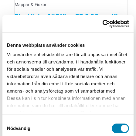
Mappar & Fickor
Plastficka AllOffice PP 0.06mm Klar
A4
189,00
kr
151,20
kr
ink. moms
ex. moms
Lägg till i
varukorg
Denna webbplats använder cookies
Vi använder enhetsidentifierare för att anpassa innehållet
Gaffelpärmar
och annonserna till användarna, tillhandahålla funktioner
Gaffelpärm Premium FSC 60mm blå
för sociala medier och analysera vår trafik. Vi
A4
vidarebefordrar även sådana identifierare och annan
information från din enhet till de sociala medier och
64,00
kr
51,20
kr
ink. moms
ex. moms
Lägg till i
annons- och analysföretag som vi samarbetar med.
varukorg
Dessa kan i sin tur kombinera informationen med annan
information som du har tillhandahållit eller som de har
Broschyrställ & Postfack
samlat in när du har använt deras tjänster.
Samtyckesval
Blankettfack Durable FLEXIPLUS
Nödvändig
med Magnet 2-fack A4L