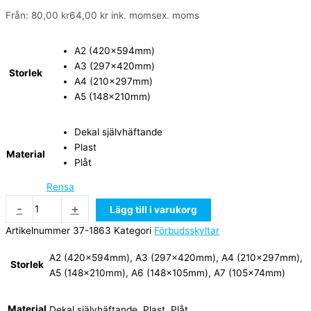
Från:
80,00
kr
64,00
kr
ink. moms
ex. moms
A2 (420x594mm)
A3 (297x420mm)
Storlek
A4 (210x297mm)
A5 (148x210mm)
Dekal självhäftande
Plast
Material
Plåt
Rensa
-
+
Lägg till i varukorg
Artikelnummer
37-1863
Kategori
Förbudsskyltar
A2 (420x594mm), A3 (297x420mm), A4 (210x297mm),
Storlek
A5 (148x210mm), A6 (148x105mm), A7 (105x74mm)
Material
Dekal självhäftande, Plast, Plåt