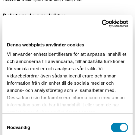
Relaterade produkter
Förbudsskyltar
Denna webbplats använder cookies
Förbudsskylt Dykning förbjuden
Vi använder enhetsidentifierare för att anpassa innehållet
Från:
80,00
kr
64,00
kr
ink. moms
ex. moms
Välj
och annonserna till användarna, tillhandahålla funktioner
alternativ
för sociala medier och analysera vår trafik. Vi
vidarebefordrar även sådana identifierare och annan
information från din enhet till de sociala medier och
Förbudsskyltar
annons- och analysföretag som vi samarbetar med.
Förbudsskylt Tillträde förbjudet
Dessa kan i sin tur kombinera informationen med annan
obehöriga äga ej tillträde
information som du har tillhandahållit eller som de har
samlat in när du har använt deras tjänster.
Från:
80,00
kr
64,00
kr
ink. moms
ex. moms
Välj
Samtyckesval
alternativ
Nödvändig
Förbudsskyltar