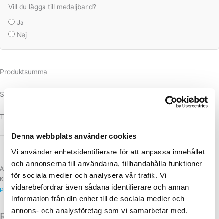
Vill du lägga till medaljband?
Ja
Nej
Produktsumma
Summa för extraval
Totalsumma
Denna webbplats använder cookies
-
+
Lägg till i varukorg
Vi använder enhetsidentifierare för att anpassa innehållet
och annonserna till användarna, tillhandahålla funktioner
Artikelnummer
837-MMC3080/G
för sociala medier och analysera vår trafik. Vi
Kategorier
Medalj fotboll
,
Medaljer
,
Medaljer & tillbehör
,
Priser och pokaler
,
vidarebefordrar även sådana identifierare och annan
Priser till tävlingar
information från din enhet till de sociala medier och
annons- och analysföretag som vi samarbetar med.
Relaterade produkter