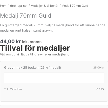
Hem
/
Idrottspriser
/
Medaljer & tillbehör
/ Medalj 70mm Guld
Medalj 70mm Guld
En guldfärgad medalj 70mm. Välj till medaljband för att kunna hänga
medaljen runt halsen samt gravyr.
44,00
kr
ink. moms
Tillval för medaljer
Medalj
70mm
Välj om du vill lägga till gravyr eller medaljband.
Guld
mängd
Gravyr max 25 tecken (25 kr/medalj)
25,00
kr
Till: 25 tecken
0
/
25