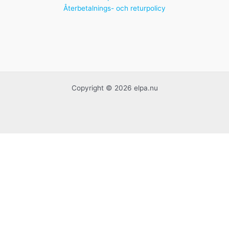
Återbetalnings- och returpolicy
Copyright © 2026 elpa.nu
Handgjorda franska krukor
Idrottspriser
Kontorsmaterial
Plotterpapper