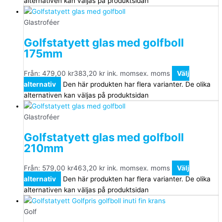
alternativen kan väljas på produktsidan
Glastroféer
Golfstatyett glas med golfboll
175mm
Från:
479,00
kr
383,20
kr
ink. moms
ex. moms
Välj
alternativ
Den här produkten har flera varianter. De olika
alternativen kan väljas på produktsidan
Glastroféer
Golfstatyett glas med golfboll
210mm
Från:
579,00
kr
463,20
kr
ink. moms
ex. moms
Välj
alternativ
Den här produkten har flera varianter. De olika
alternativen kan väljas på produktsidan
Golf