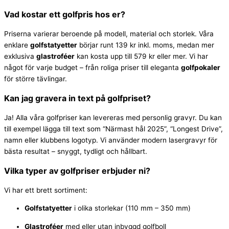
Vad kostar ett golfpris hos er?
Priserna varierar beroende på modell, material och storlek. Våra
enklare
golfstatyetter
börjar runt 139 kr inkl. moms, medan mer
exklusiva
glastroféer
kan kosta upp till 579 kr eller mer. Vi har
något för varje budget – från roliga priser till eleganta
golfpokaler
för större tävlingar.
Kan jag gravera in text på golfpriset?
Ja! Alla våra golfpriser kan levereras med personlig gravyr. Du kan
till exempel lägga till text som “Närmast hål 2025”, “Longest Drive”,
namn eller klubbens logotyp. Vi använder modern lasergravyr för
bästa resultat – snyggt, tydligt och hållbart.
Vilka typer av golfpriser erbjuder ni?
Vi har ett brett sortiment:
Golfstatyetter
i olika storlekar (110 mm – 350 mm)
Glastroféer
med eller utan inbyggd golfboll