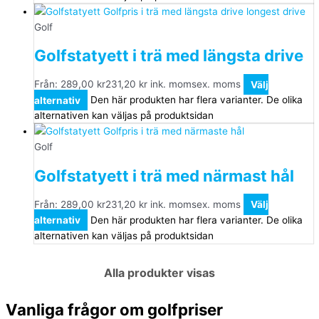
Golf
Golfstatyett i trä med längsta drive
Från:
289,00
kr
231,20
kr
ink. moms
ex. moms
Välj
alternativ
Den här produkten har flera varianter. De olika
alternativen kan väljas på produktsidan
Golf
Golfstatyett i trä med närmast hål
Från:
289,00
kr
231,20
kr
ink. moms
ex. moms
Välj
alternativ
Den här produkten har flera varianter. De olika
alternativen kan väljas på produktsidan
Alla produkter visas
Vanliga frågor om golfpriser