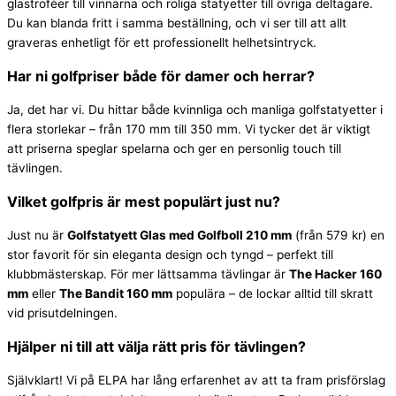
glastroféer till vinnarna och roliga statyetter till övriga deltagare.
Du kan blanda fritt i samma beställning, och vi ser till att allt
graveras enhetligt för ett professionellt helhetsintryck.
Har ni golfpriser både för damer och herrar?
Ja, det har vi. Du hittar både kvinnliga och manliga golfstatyetter i
flera storlekar – från 170 mm till 350 mm. Vi tycker det är viktigt
att priserna speglar spelarna och ger en personlig touch till
tävlingen.
Vilket golfpris är mest populärt just nu?
Just nu är
Golfstatyett Glas med Golfboll 210 mm
(från 579 kr) en
stor favorit för sin eleganta design och tyngd – perfekt till
klubbmästerskap. För mer lättsamma tävlingar är
The Hacker 160
mm
eller
The Bandit 160 mm
populära – de lockar alltid till skratt
vid prisutdelningen.
Hjälper ni till att välja rätt pris för tävlingen?
Självklart! Vi på ELPA har lång erfarenhet av att ta fram prisförslag