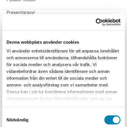
Presentgravyr
Specialbeställning Pokaler
Vandringspokal golf
Denna webbplats använder cookies
Sport / Idrott
Vi använder enhetsidentifierare för att anpassa innehållet
och annonserna till användarna, tillhandahålla funktioner
Badminton
för sociala medier och analysera vår trafik. Vi
vidarebefordrar även sådana identifierare och annan
Basket
information från din enhet till de sociala medier och
annons- och analysföretag som vi samarbetar med.
Biljard
Dessa kan i sin tur kombinera informationen med annan
information som du har tillhandahållit eller som de har
Bordtennis
samlat in när du har använt deras tjänster.
Samtyckesval
Boule
Nödvändig