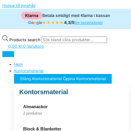
Hoppa till innehåll
Klarna
Betala smidigt med Klarna i kassan
G
o
o
g
l
e
4,3/5
★★★★★
Se recensioner
Products search
0,00
kr
0
Varukorg
Hem
Kontorsmaterial
Stäng Kontorsmaterial
Öppna Kontorsmaterial
Kontorsmaterial
Almanackor
2 produkter
Block & Blanketter