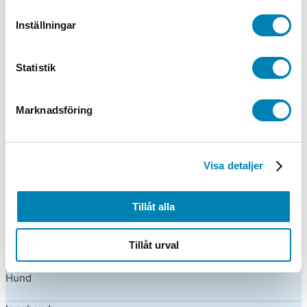
Bowling
Inställningar
Boxning
Bågskytte
Statistik
Cykel
Marknadsföring
Dans
Dart
Visa detaljer
Friidrott
Tillåt alla
Gymnastik
Tillåt urval
Häst
Hund