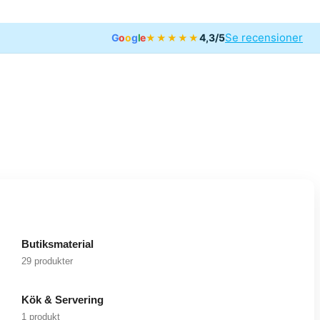
Se recensioner
G
o
o
g
l
e
4,3/5
★★★★★
Butiksmaterial
29 produkter
Kök & Servering
1 produkt