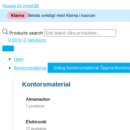
Hoppa till innehåll
Klarna
Betala smidigt med Klarna i kassan
Products search
0,00
kr
0
Varukorg
Hem
Kontorsmaterial
Stäng Kontorsmaterial
Öppna Kontors
Kontorsmaterial
Almanackor
2 produkter
Elektronik
13 produkter