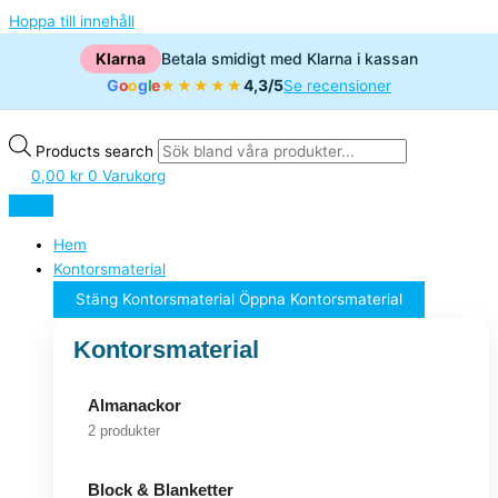
Hoppa till innehåll
Klarna
Betala smidigt med Klarna i kassan
G
o
o
g
l
e
4,3/5
★★★★★
Se recensioner
Products search
0,00
kr
0
Varukorg
Hem
Kontorsmaterial
Stäng Kontorsmaterial
Öppna Kontorsmaterial
Kontorsmaterial
Almanackor
2 produkter
Block & Blanketter