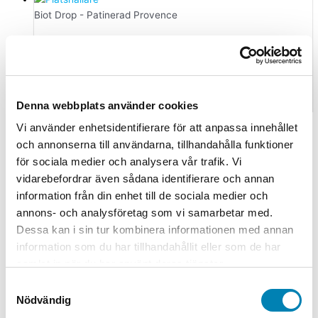
Biot Drop - Patinerad Provence
Drop Biot patinerad Provence med
grön krage
1.495,00
kr
1.196,00
kr
ink. moms
ex. moms
Lägg till i
varukorg
Denna webbplats använder cookies
Vi använder enhetsidentifierare för att anpassa innehållet
och annonserna till användarna, tillhandahålla funktioner
för sociala medier och analysera vår trafik. Vi
vidarebefordrar även sådana identifierare och annan
information från din enhet till de sociala medier och
annons- och analysföretag som vi samarbetar med.
Dessa kan i sin tur kombinera informationen med annan
information som du har tillhandahållit eller som de har
samlat in när du har använt deras tjänster.
Samtyckesval
Nödvändig