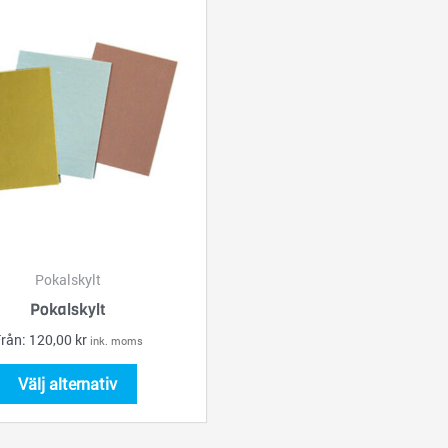
här
produkten
har
flera
varianter.
De
olika
alternativen
kan
väljas
på
Pokalskylt
produktsidan
Pokalskylt
rån:
120,00
kr
ink. moms
Välj alternativ