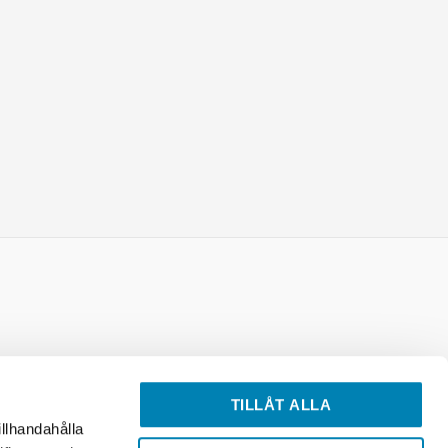
icy
TILLÅT ALLA
illhandahålla