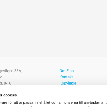
gsvägen 33A,
Om Elpa
je
Kontakt
l. 8-16
Köpvillkor
Återbetalnings- och returpol
pa.nu
r cookies
74 00
rare för att anpassa innehållet och annonserna till användarna, t
556602-3098