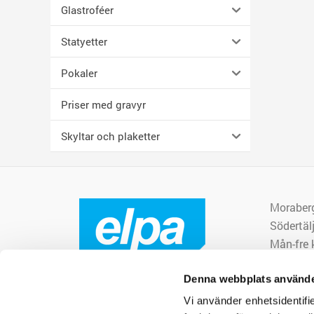
Glastroféer
Statyetter
Pokaler
Priser med gravyr
Skyltar och plaketter
Moraber
Södertäl
Mån-fre k
order@el
Denna webbplats använde
08-550 3
Vi använder enhetsidentifie
Org.nr. 