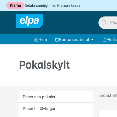
Hoppa
Klarna
Betala smidigt med Klarna i kassan
till
innehåll
Products
search
ÖPPNA KONTO
Hem
Kontorsmaterial
Plott
Pokalskylt
Endast et
Priser och pokaler
Priser till tävlingar