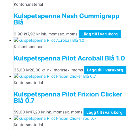
Kontorsmaterial
Kulspetspenna Nash Gummigrepp
Blå
9,90
kr
7,92
kr
ink. moms
ex. moms
Lägg till i varukorg
Kulspetspennor
Kulspetspenna Pilot Acroball Blå 1.0
35,00
kr
28,00
kr
ink. moms
ex. moms
Lägg till i varukorg
Kontorsmaterial
Kulspetspenna Pilot Frixion Clicker
Blå 0.7
59,00
kr
47,20
kr
ink. moms
ex. moms
Lägg till i varukorg
Kontorsmaterial