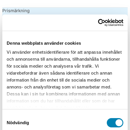
Prismärkning
Skyltkartong
Gatupratare
Denna webbplats använder cookies
Lottringar & Tombolalotter
Vi använder enhetsidentifierare för att anpassa innehållet
och annonserna till användarna, tillhandahålla funktioner
Skyltning & Ramar
för sociala medier och analysera vår trafik. Vi
vidarebefordrar även sådana identifierare och annan
Kvittorullar
information från din enhet till de sociala medier och
annons- och analysföretag som vi samarbetar med.
Elektronik
Dessa kan i sin tur kombinera informationen med annan
information som du har tillhandahållit eller som de har
Bläck & Tonerkassetter
samlat in när du har använt deras tjänster.
Mobiltillbehör
Samtyckesval
Nödvändig
Datortillbehör