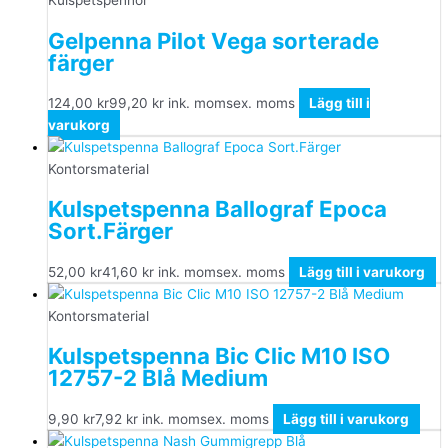
Kulspetspennor
Gelpenna Pilot Vega sorterade
färger
124,00
kr
99,20
kr
ink. moms
ex. moms
Lägg till i
varukorg
Kontorsmaterial
Kulspetspenna Ballograf Epoca
Sort.Färger
52,00
kr
41,60
kr
ink. moms
ex. moms
Lägg till i varukorg
Kontorsmaterial
Kulspetspenna Bic Clic M10 ISO
12757-2 Blå Medium
9,90
kr
7,92
kr
ink. moms
ex. moms
Lägg till i varukorg