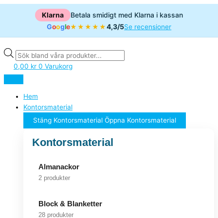
Hoppa
Products
Products
Products
Klarna
Betala smidigt med Klarna i kassan
till
search
search
search
innehåll
G
o
o
g
l
e
4,3/5
★★★★★
Se recensioner
0,00
kr
0
Varukorg
Hem
Kontorsmaterial
Stäng Kontorsmaterial
Öppna Kontorsmaterial
Kontorsmaterial
Almanackor
2 produkter
Block & Blanketter
28 produkter