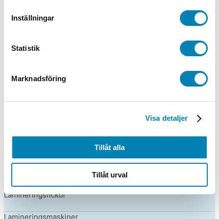
Inställningar
Batterier
Lagermärkning
Statistik
Dekaler Transport ADR
Marknadsföring
Kök & Servering
Påsar & bärkassar
Visa detaljer
Kontorsmaskiner
Tillåt alla
Räknare
Skärmaskiner
Tillåt urval
Lamineringsfickor
Lamineringsmaskiner