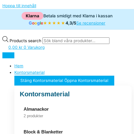
Hoppa till innehåll
Klarna
Betala smidigt med Klarna i kassan
G
o
o
g
l
e
4,3/5
★★★★★
Se recensioner
Products search
0,00
kr
0
Varukorg
Hem
Kontorsmaterial
Stäng Kontorsmaterial
Öppna Kontorsmaterial
Kontorsmaterial
Almanackor
2 produkter
Block & Blanketter