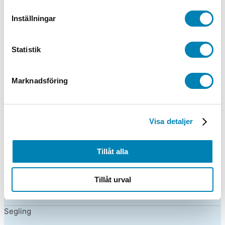
Friidrott
Inställningar
Gymnastik
Statistik
Häst
Hund
Marknadsföring
Innebandy
Jakt / Fiske
Visa detaljer
Kampsport
Tillåt alla
Löpning
Tillåt urval
Motorsport
Segling