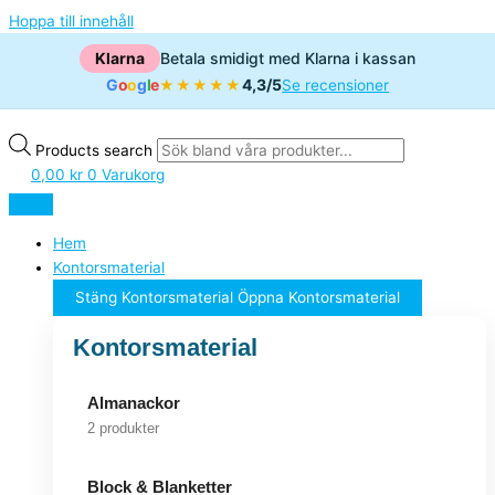
Hoppa till innehåll
Klarna
Betala smidigt med Klarna i kassan
G
o
o
g
l
e
4,3/5
★★★★★
Se recensioner
Products search
0,00
kr
0
Varukorg
Hem
Kontorsmaterial
Stäng Kontorsmaterial
Öppna Kontorsmaterial
Kontorsmaterial
Almanackor
2 produkter
Block & Blanketter