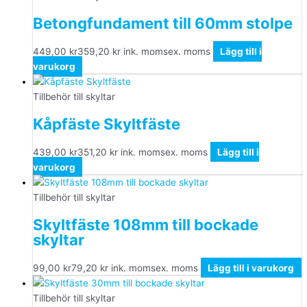
Betongfundament till 60mm stolpe
449,00
kr
359,20
kr
ink. moms
ex. moms
Lägg till i
varukorg
Tillbehör till skyltar
Kåpfäste Skyltfäste
439,00
kr
351,20
kr
ink. moms
ex. moms
Lägg till i
varukorg
Tillbehör till skyltar
Skyltfäste 108mm till bockade
skyltar
99,00
kr
79,20
kr
ink. moms
ex. moms
Lägg till i varukorg
Tillbehör till skyltar