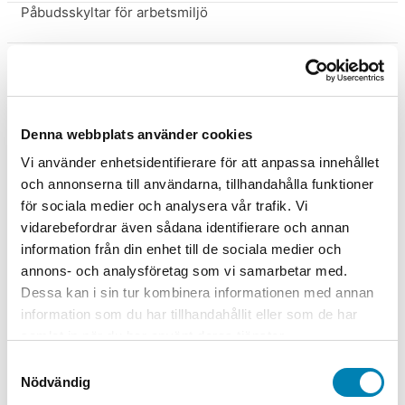
Påbudsskyltar för arbetsmiljö
Parkeringsskyltar
Parkering Enskilda platser
Skyltar Parkering förbjuden
Denna webbplats använder cookies
Vi använder enhetsidentifierare för att anpassa innehållet
Fritidsskyltar
och annonserna till användarna, tillhandahålla funktioner
för sociala medier och analysera vår trafik. Vi
Varningsskylt Lekande Barn
vidarebefordrar även sådana identifierare och annan
information från din enhet till de sociala medier och
Tillbehör till skyltar
annons- och analysföretag som vi samarbetar med.
Dessa kan i sin tur kombinera informationen med annan
Trafikskyltar
information som du har tillhandahållit eller som de har
samlat in när du har använt deras tjänster.
Trafikspeglar, vägspeglar och utfartsspeglar
Samtyckesval
Trapphustavlor
Nödvändig