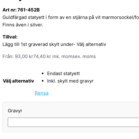
Art nr: 761-452B
Guldfärgad statyett i form av en stjärna på vit marmorsockel/fo
Finns även i silver.
Tillval:
Lägg till 1st graverad skylt under- Välj alternativ
Från:
93,00
kr
74,40
kr
ink. moms
ex. moms
Endast statyett
Välj alternativ
Inkl. skylt med gravyr
Rensa
Gravyr