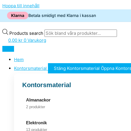
Hoppa till innehåll
Klarna
Betala smidigt med Klarna i kassan
Products search
0,00
kr
0
Varukorg
Hem
Kontorsmaterial
Stäng Kontorsmaterial
Öppna Kontors
Kontorsmaterial
Almanackor
2 produkter
Elektronik
13 produkter