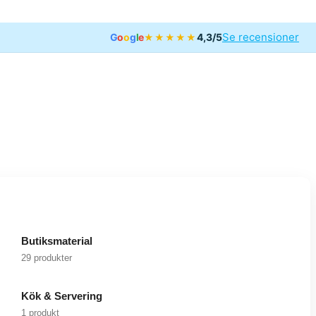
Se recensioner
G
o
o
g
l
e
4,3/5
★★★★★
Butiksmaterial
29 produkter
Kök & Servering
1 produkt