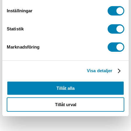
935,00
kr
748,00
kr
ink. moms
ex. moms
Lägg till i
varukorg
Inställningar
Statistik
Marknadsföring
Visa detaljer
Tillåt alla
Tillåt urval