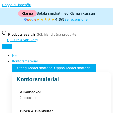
Hoppa till innehåll
Klarna
Betala smidigt med Klarna i kassan
G
o
o
g
l
e
4,3/5
★★★★★
Se recensioner
Products search
0,00
kr
0
Varukorg
Hem
Kontorsmaterial
Stäng Kontorsmaterial
Öppna Kontorsmaterial
Kontorsmaterial
Almanackor
2 produkter
Block & Blanketter