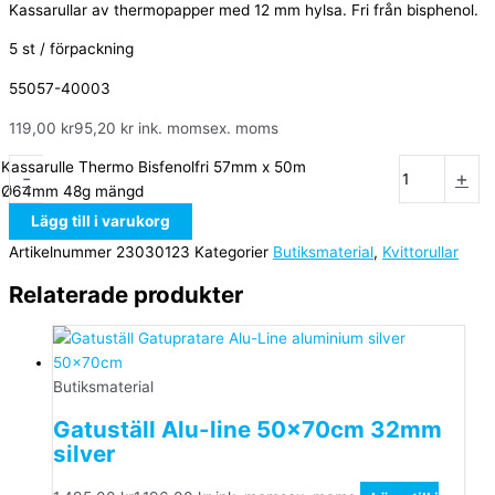
Kassarullar av thermopapper med 12 mm hylsa. Fri från bisphenol.
5 st / förpackning
55057-40003
119,00
kr
95,20
kr
ink. moms
ex. moms
Kassarulle Thermo Bisfenolfri 57mm x 50m
-
+
Ø64mm 48g mängd
Lägg till i varukorg
Artikelnummer
23030123
Kategorier
Butiksmaterial
,
Kvittorullar
Relaterade produkter
Butiksmaterial
Gatuställ Alu-line 50x70cm 32mm
silver