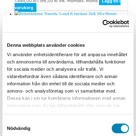
1.495,00
kr
1.196,00
kr
ink. moms
ex. moms
Lägg till i
varukorg
Butiksmaterial
Prismärkare Trendy 1-rad 6 tecken
Grå 26x16mm
Denna webbplats använder cookies
1.295,00
kr
1.036,00
kr
ink. moms
ex. moms
Lägg till i
Vi använder enhetsidentifierare för att anpassa innehållet
varukorg
och annonserna till användarna, tillhandahålla funktioner
för sociala medier och analysera vår trafik. Vi
Butiksmaterial
vidarebefordrar även sådana identifierare och annan
Gatuställ Gotic röd 50x70cm
information från din enhet till de sociala medier och
annons- och analysföretag som vi samarbetar med.
1.995,00
kr
1.596,00
kr
ink. moms
ex. moms
Lägg till i
Dessa kan i sin tur kombinera informationen med annan
varukorg
information som du har tillhandahållit eller som de har
samlat in när du har använt deras tjänster.
Butiksmaterial
Samtyckesval
Gatuställ Mäklarställ vit A3L
Nödvändig