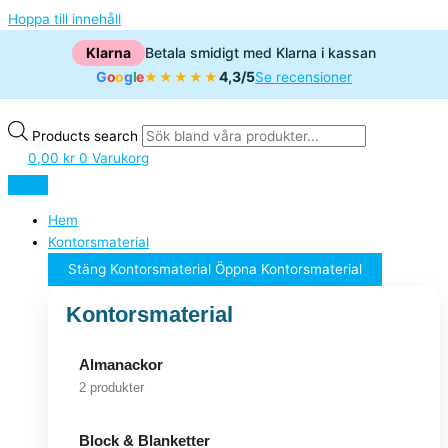
Hoppa till innehåll
Klarna
Betala smidigt med Klarna i kassan
G
o
o
g
l
e
4,3/5
★★★★★
Se recensioner
Products search
0,00
kr
0
Varukorg
Hem
Kontorsmaterial
Stäng Kontorsmaterial
Öppna Kontorsmaterial
Kontorsmaterial
Almanackor
2 produkter
Block & Blanketter