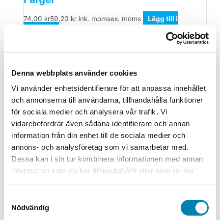
74,00
kr
59,20
kr
ink. moms
ex. moms
Lägg till i
varukorg
Gem & Gummisnoddar
Gem Metall 32mm 100-pack
Denna webbplats använder cookies
Vi använder enhetsidentifierare för att anpassa innehållet
13,75
kr
11,00
kr
ink. moms
ex. moms
Lägg till i
och annonserna till användarna, tillhandahålla funktioner
varukorg
för sociala medier och analysera vår trafik. Vi
Brevkorgar & Tidskriftssamlare
vidarebefordrar även sådana identifierare och annan
information från din enhet till de sociala medier och
Brevkorg Durable Trend svart
annons- och analysföretag som vi samarbetar med.
Dessa kan i sin tur kombinera informationen med annan
85,00
kr
68,00
kr
ink. moms
ex. moms
Lägg till i
information som du har tillhandahållit eller som de har
varukorg
samlat in när du har använt deras tjänster.
Samtyckesval
Nödvändig