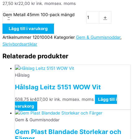
27,50
kr
22,00
kr
ink. moms
ex. moms
Gem Metall 45mm 100-pack mängd
-
+
Lägg till i varukorg
Artikelnummer
12010004
Kategorier
Gem & Gummisnoddar
,
Skrivbordsartiklar
Relaterade produkter
Hålslag
Hålslag Leitz 5151 WOW Vit
508,75
kr
407,00
kr
ink. moms
ex. moms
Lägg till i
varukorg
Gem & Gummisnoddar
Gem Plast Blandade Storlekar och
Färger