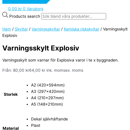
0,00
kr
0
Varukorg
Products search
Hem
/
Skyltar
/
Varningsskyltar
/
Kemiska riskskyltar
/ Varningsskylt
Explosiv
Varningsskylt Explosiv
Varningsskylt som varnar för Explosiva varor i te x byggnaden.
Från:
80,00
kr
64,00
kr
ink. moms
ex. moms
A2 (420x594mm)
A3 (297x420mm)
Storlek
A4 (210x297mm)
A5 (148x210mm)
Dekal självhäftande
Plast
Material