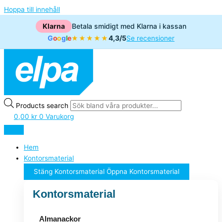
Hoppa till innehåll
Klarna
Betala smidigt med Klarna i kassan
G
o
o
g
l
e
4,3/5
★★★★★
Se recensioner
Products search
0,00
kr
0
Varukorg
Hem
Kontorsmaterial
Stäng Kontorsmaterial
Öppna Kontorsmaterial
Kontorsmaterial
Almanackor