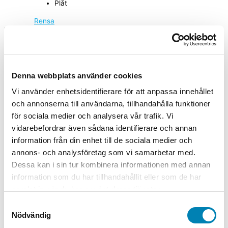
Plåt
Rensa
Varningsskylt Explosiv mängd
-
+
Lägg till i varukorg
Artikelnummer
39-1504
Kategorier
Arbetsmiljöskyltar
,
Kemiska
Denna webbplats använder cookies
riskskyltar
,
Varningsskyltar
Vi använder enhetsidentifierare för att anpassa innehållet
A2 (420x594mm), A3 (297x420mm), A4 (210x297mm),
och annonserna till användarna, tillhandahålla funktioner
Storlek
A5 (148x210mm)
för sociala medier och analysera vår trafik. Vi
vidarebefordrar även sådana identifierare och annan
Material
Dekal självhäftande, Plast, Plåt
information från din enhet till de sociala medier och
annons- och analysföretag som vi samarbetar med.
Dessa kan i sin tur kombinera informationen med annan
Relaterade produkter
information som du har tillhandahållit eller som de har
samlat in när du har använt deras tjänster.
Samtyckesval
Arbetsmiljöskyltar
Nödvändig