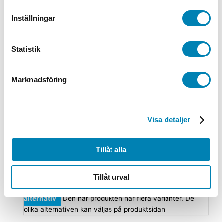
Varningsskylt Kabel för starkström
Inställningar
Från:
45,00
kr
36,00
kr
ink. moms
ex. moms
Välj
alternativ
Den här produkten har flera varianter. De
olika alternativen kan väljas på produktsidan
Statistik
Arbetsmiljöskyltar
Marknadsföring
Varningsskylt Brandfarliga varor
Från:
80,00
kr
64,00
kr
ink. moms
ex. moms
Välj
alternativ
Den här produkten har flera varianter. De
Visa detaljer
olika alternativen kan väljas på produktsidan
Arbetsmiljöskyltar
Tillåt alla
Varningsskylt Gas under tryck
Tillåt urval
Från:
80,00
kr
64,00
kr
ink. moms
ex. moms
Välj
alternativ
Den här produkten har flera varianter. De
olika alternativen kan väljas på produktsidan