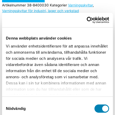
Artikelnummer
38-8400030
Kategorier
Varningsskyltar
,
Varningsskyltar för industri, lager och verkstad
A2 (420x594mm), A3 (297x420mm), A4 (210x297mm),
Storlek
A5 (148x210mm)
Denna webbplats använder cookies
Material
Dekal självhäftande, Plast, Plåt
Vi använder enhetsidentifierare för att anpassa innehållet
och annonserna till användarna, tillhandahålla funktioner
Relaterade produkter
för sociala medier och analysera vår trafik. Vi
vidarebefordrar även sådana identifierare och annan
Varningsskyltar
information från din enhet till de sociala medier och
annons- och analysföretag som vi samarbetar med.
Golvskylt A-skylt Arbete pågår
Dessa kan i sin tur kombinera informationen med annan
information som du har tillhandahållit eller som de har
595,00
kr
476,00
kr
ink. moms
ex. moms
Lägg till i
samlat in när du har använt deras tjänster.
varukorg
Samtyckesval
Arbetsmiljöskyltar
Nödvändig