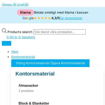
Hoppa till innehåll
Klarna
Betala smidigt med Klarna i kassan
G
o
o
g
l
e
4,3/5
★★★★★
Se recensioner
Products search
0,00
kr
0
Varukorg
Hem
Kontorsmaterial
Stäng Kontorsmaterial
Öppna Kontorsmaterial
Kontorsmaterial
Almanackor
2 produkter
Block & Blanketter