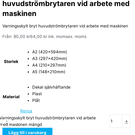
huvudströmbrytaren vid arbete med
maskinen
Varningsskylt bryt huvudströmbrytaren vid arbete med maskinen
Från:
80,00
kr
64,00
kr
ink. moms
ex. moms
A2 (420x594mm)
A3 (297x420mm)
Storlek
A4 (210x297mm)
A5 (148x210mm)
Dekal självhäftande
Plast
Material
Plåt
Rensa
Varningsskylt bryt huvudströmbrytaren vid arbete
-
+
med maskinen mängd
Lägg till i varukorg