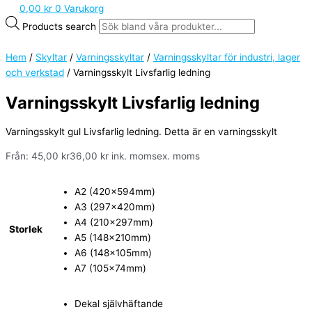
0,00
kr
0
Varukorg
Products search
Hem
/
Skyltar
/
Varningsskyltar
/
Varningsskyltar för industri, lager
och verkstad
/ Varningsskylt Livsfarlig ledning
Varningsskylt Livsfarlig ledning
Varningsskylt gul Livsfarlig ledning. Detta är en varningsskylt
Från:
45,00
kr
36,00
kr
ink. moms
ex. moms
A2 (420x594mm)
A3 (297x420mm)
A4 (210x297mm)
Storlek
A5 (148x210mm)
A6 (148x105mm)
A7 (105x74mm)
Dekal självhäftande