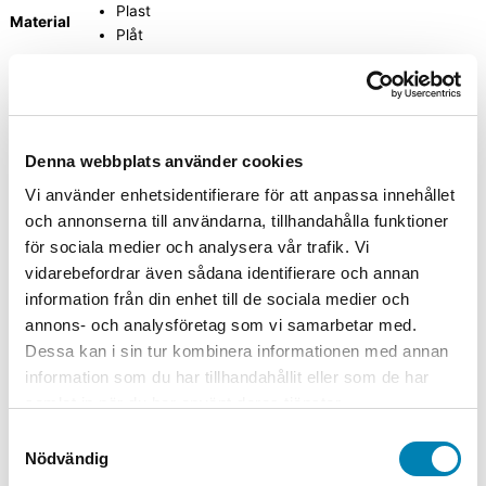
Plast
Material
Plåt
Rensa
Varningsskylt Livsfarlig ledning mängd
-
+
Lägg till i varukorg
Denna webbplats använder cookies
Artikelnummer
38-1514
Kategorier
Arbetsmiljöskyltar
,
Vi använder enhetsidentifierare för att anpassa innehållet
Varningsskyltar
,
Varningsskyltar för industri, lager och verkstad
och annonserna till användarna, tillhandahålla funktioner
A2 (420x594mm), A3 (297x420mm), A4 (210x297mm),
för sociala medier och analysera vår trafik. Vi
Storlek
A5 (148x210mm), A6 (148x105mm), A7 (105x74mm)
vidarebefordrar även sådana identifierare och annan
information från din enhet till de sociala medier och
Material
Dekal självhäftande, Plast, Plåt
annons- och analysföretag som vi samarbetar med.
Dessa kan i sin tur kombinera informationen med annan
information som du har tillhandahållit eller som de har
Relaterade produkter
samlat in när du har använt deras tjänster.
Samtyckesval
Nödvändig
Arbetsmiljöskyltar