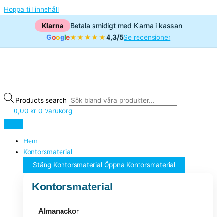
Hoppa till innehåll
Klarna
Betala smidigt med Klarna i kassan
G
o
o
g
l
e
4,3/5
★★★★★
Se recensioner
Products search
0,00
kr
0
Varukorg
Hem
Kontorsmaterial
Stäng Kontorsmaterial
Öppna Kontorsmaterial
Kontorsmaterial
Almanackor