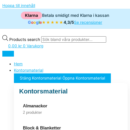
Hoppa till innehåll
Klarna
Betala smidigt med Klarna i kassan
G
o
o
g
l
e
4,3/5
★★★★★
Se recensioner
Products search
0,00
kr
0
Varukorg
Hem
Kontorsmaterial
Stäng Kontorsmaterial
Öppna Kontorsmaterial
Kontorsmaterial
Almanackor
2 produkter
Block & Blanketter