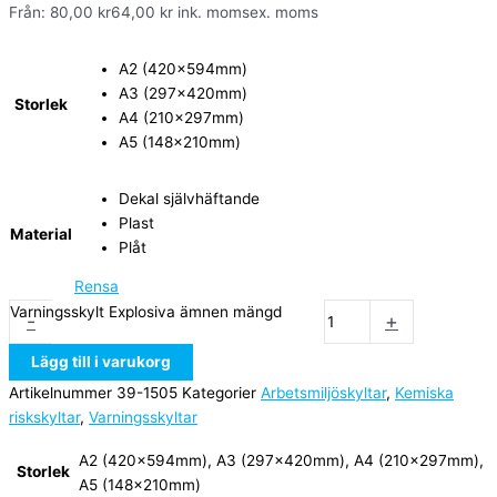
Från:
80,00
kr
64,00
kr
ink. moms
ex. moms
A2 (420x594mm)
A3 (297x420mm)
Storlek
A4 (210x297mm)
A5 (148x210mm)
Dekal självhäftande
Plast
Material
Plåt
Rensa
Varningsskylt Explosiva ämnen mängd
-
+
Lägg till i varukorg
Artikelnummer
39-1505
Kategorier
Arbetsmiljöskyltar
,
Kemiska
riskskyltar
,
Varningsskyltar
A2 (420x594mm), A3 (297x420mm), A4 (210x297mm),
Storlek
A5 (148x210mm)