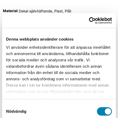
Material
Dekal självhäftande, Plast, Plåt
Relaterade produkter
Denna webbplats använder cookies
Vi använder enhetsidentifierare för att anpassa innehållet
Arbetsmiljöskyltar
och annonserna till användarna, tillhandahålla funktioner
Varningsskylt Bryt och lås
för sociala medier och analysera vår trafik. Vi
frånskiljaren före arbete på kranen
vidarebefordrar även sådana identifierare och annan
information från din enhet till de sociala medier och
Från:
45,00
kr
36,00
kr
ink. moms
ex. moms
Välj
annons- och analysföretag som vi samarbetar med.
alternativ
Den här produkten har flera varianter. De
Dessa kan i sin tur kombinera informationen med annan
olika alternativen kan väljas på produktsidan
information som du har tillhandahållit eller som de har
Arbetsmiljöskyltar
samlat in när du har använt deras tjänster.
Samtyckesval
Varningsskylt Oxiderande ämnen
Nödvändig
Från:
65,00
kr
52,00
kr
ink. moms
ex. moms
Välj