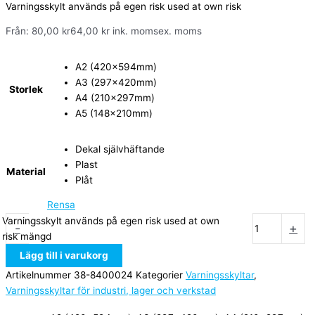
Varningsskylt används på egen risk used at own risk
Från:
80,00
kr
64,00
kr
ink. moms
ex. moms
A2 (420x594mm)
A3 (297x420mm)
Storlek
A4 (210x297mm)
A5 (148x210mm)
Dekal självhäftande
Plast
Material
Plåt
Rensa
Varningsskylt används på egen risk used at own
-
+
risk mängd
Lägg till i varukorg
Artikelnummer
38-8400024
Kategorier
Varningsskyltar
,
Varningsskyltar för industri, lager och verkstad