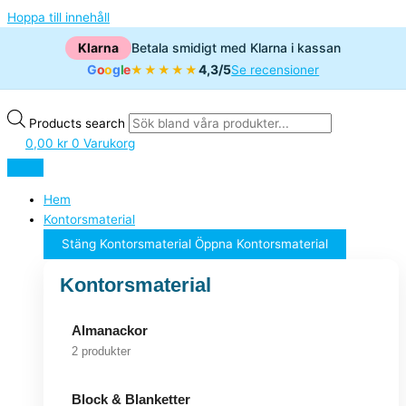
Hoppa till innehåll
Klarna
Betala smidigt med Klarna i kassan
G
o
o
g
l
e
4,3/5
★★★★★
Se recensioner
Products search
0,00
kr
0
Varukorg
Hem
Kontorsmaterial
Stäng Kontorsmaterial
Öppna Kontorsmaterial
Kontorsmaterial
Almanackor
2 produkter
Block & Blanketter