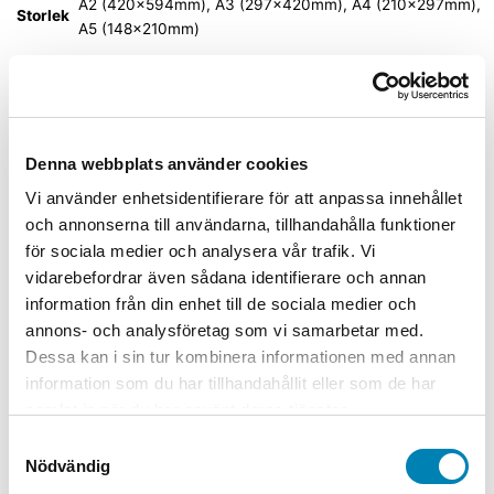
A2 (420x594mm), A3 (297x420mm), A4 (210x297mm),
Storlek
A5 (148x210mm)
Material
Dekal självhäftande, Plast, Plåt
Relaterade produkter
Denna webbplats använder cookies
Vi använder enhetsidentifierare för att anpassa innehållet
och annonserna till användarna, tillhandahålla funktioner
Arbetsmiljöskyltar
för sociala medier och analysera vår trafik. Vi
vidarebefordrar även sådana identifierare och annan
Varningsskylt Bryt och lås
frånskiljaren före arbete på kranen
information från din enhet till de sociala medier och
annons- och analysföretag som vi samarbetar med.
Från:
45,00
kr
36,00
kr
ink. moms
ex. moms
Välj
Dessa kan i sin tur kombinera informationen med annan
alternativ
Den här produkten har flera varianter. De
information som du har tillhandahållit eller som de har
olika alternativen kan väljas på produktsidan
samlat in när du har använt deras tjänster.
Samtyckesval
Arbetsmiljöskyltar
Nödvändig
Varningsskylt Oxiderande