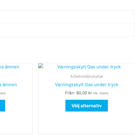
Den
Den
här
här
r
Arbetsmiljöskyltar
produkten
produkten
va ämnen
Varningsskylt Gas under tryck
har
har
Från:
80,00
kr
moms
ink. moms
flera
flera
varianter.
varianter.
Välj alternativ
De
De
olika
olika
alternativen
alternativen
kan
kan