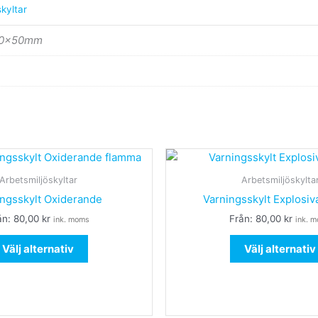
kyltar
50x50mm
Den
här
Arbetsmiljöskyltar
Arbetsmiljöskylta
produkten
ingsskylt Oxiderande
Varningsskylt Explosi
har
ån:
80,00
kr
Från:
80,00
kr
ink. moms
ink. 
flera
varianter.
Välj alternativ
Välj alternativ
De
olika
alternativen
kan