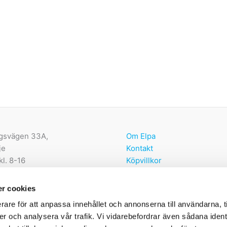
gsvägen 33A,
Om Elpa
je
Kontakt
kl. 8-16
Köpvillkor
Återbetalnings- och returpo
lpa.nu
r cookies
374 00
rare för att anpassa innehållet och annonserna till användarna, t
556602-3098
er och analysera vår trafik. Vi vidarebefordrar även sådana ident