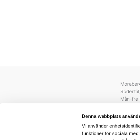
Moraber
Södertäl
Mån-fre 
order@e
Denna webbplats använde
08-550 
Vi använder enhetsidentifie
Org.nr. 
funktioner för sociala medi