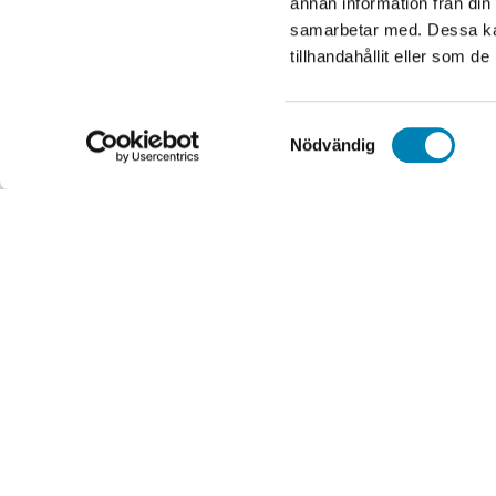
annan information från din
samarbetar med. Dessa kan
tillhandahållit eller som d
Samtyckesval
Nödvändig
Handgjorda franska krukor
Idrottspriser
Kontorsmaterial
Plotterpapper
Expo & Printtjänster
Skyltar