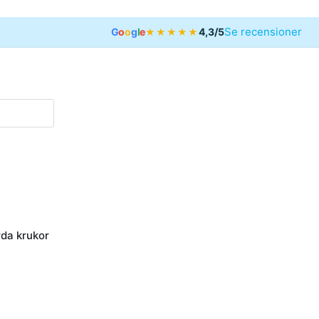
Se recensioner
G
o
o
g
l
e
4,3/5
★★★★★
riser
Öppna Handgjorda krukor
da krukor