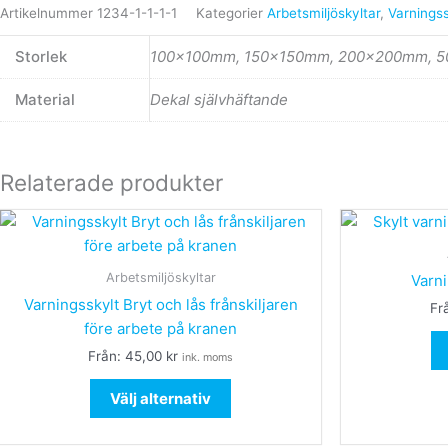
Artikelnummer
1234-1-1-1-1
Kategorier
Arbetsmiljöskyltar
,
Varningss
Storlek
100x100mm, 150x150mm, 200x200mm, 
Material
Dekal självhäftande
Relaterade produkter
Den
här
produkten
Arbetsmiljöskyltar
Varn
har
Varningsskylt Bryt och lås frånskiljaren
Fr
flera
före arbete på kranen
varianter.
Från:
45,00
kr
ink. moms
De
olika
Välj alternativ
alternativen
kan