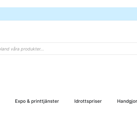
rpapper
Öppna Skyltar
Öppna Expo & printtjänster
Öppna Idrottsp
Expo & printtjänster
Idrottspriser
Handgjor