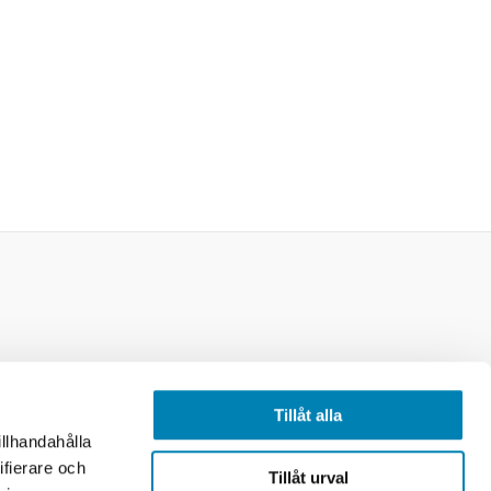
licy
Tillåt alla
illhandahålla
ifierare och
Tillåt urval