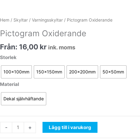
Hem
/
Skyltar
/
Varningsskyltar
/ Pictogram Oxiderande
Pictogram Oxiderande
Från:
16,00
kr
ink. moms
Pictogram
Storlek
Oxiderande
mängd
100x100mm
150x150mm
200x200mm
50x50mm
Material
Dekal självhäftande
-
+
Lägg till i varukorg