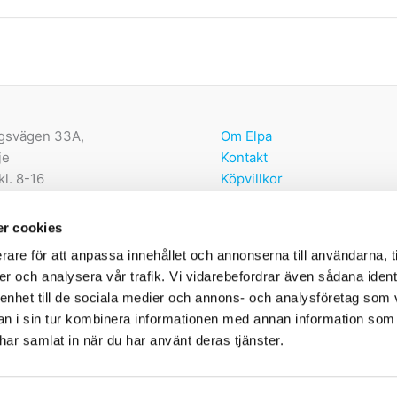
olika
alternativen
kan
väljas
på
produktsidan
gsvägen 33A,
Om Elpa
je
Kontakt
kl. 8-16
Köpvillkor
Återbetalnings- och returpo
lpa.nu
r cookies
374 00
rare för att anpassa innehållet och annonserna till användarna, t
556602-3098
er och analysera vår trafik. Vi vidarebefordrar även sådana ident
 enhet till de sociala medier och annons- och analysföretag som 
 i sin tur kombinera informationen med annan information som
e har samlat in när du har använt deras tjänster.
Copyright © 2026 elpa.nu