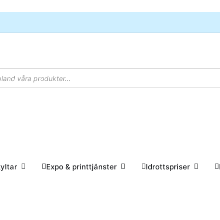
otterpapper
Öppna Skyltar
Öppna Expo & printtjänster
Öppna I
yltar
Expo & printtjänster
Idrottspriser