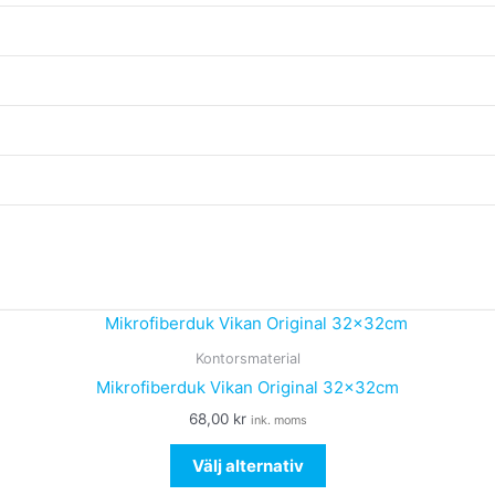
Den
här
Kontorsmaterial
produkten
Mikrofiberduk Vikan Original 32x32cm
har
68,00
kr
ink. moms
flera
varianter.
Välj alternativ
De