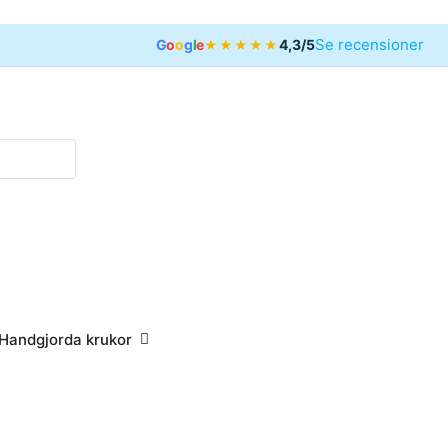
Se recensioner
G
o
o
g
l
e
4,3/5
★★★★★
drottspriser
Öppna Handgjorda krukor
Handgjorda krukor