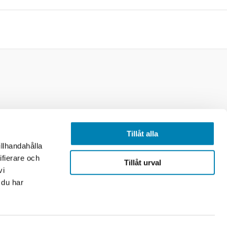
licy
Tillåt alla
illhandahålla
ifierare och
Tillåt urval
vi
 du har