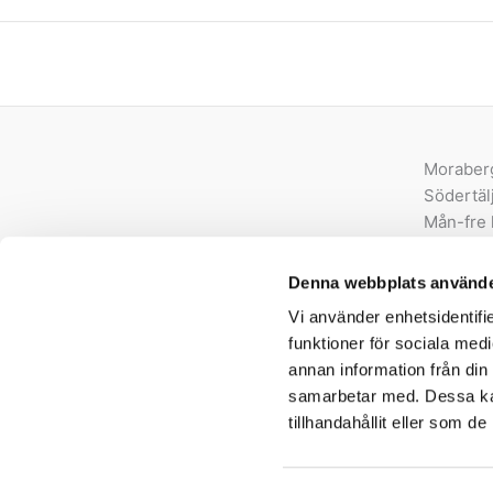
Moraber
Södertäl
Mån-fre 
order@e
Denna webbplats använde
08-550 
Vi använder enhetsidentifie
Org.nr. 
funktioner för sociala medi
annan information från din
samarbetar med. Dessa kan
tillhandahållit eller som d