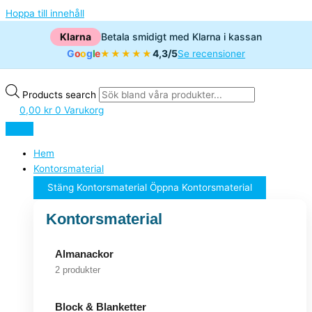
Hoppa till innehåll
Klarna
Betala smidigt med Klarna i kassan
G
o
o
g
l
e
4,3/5
★★★★★
Se recensioner
Products search
0,00
kr
0
Varukorg
Hem
Kontorsmaterial
Stäng Kontorsmaterial
Öppna Kontorsmaterial
Kontorsmaterial
Almanackor
2 produkter
Block & Blanketter