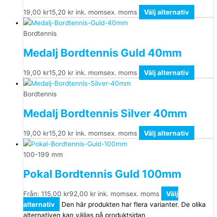
19,00
kr
15,20
kr
ink. moms
ex. moms
Välj alternativ
Bordtennis
Medalj Bordtennis Guld 40mm
19,00
kr
15,20
kr
ink. moms
ex. moms
Välj alternativ
Bordtennis
Medalj Bordtennis Silver 40mm
19,00
kr
15,20
kr
ink. moms
ex. moms
Välj alternativ
100-199 mm
Pokal Bordtennis Guld 100mm
Från:
115,00
kr
92,00
kr
ink. moms
ex. moms
Välj
alternativ
Den här produkten har flera varianter. De olika
alternativen kan väljas på produktsidan