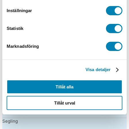
Friidrott
Inställningar
Gymnastik
Statistik
Häst
Hund
Marknadsföring
Innebandy
Jakt / Fiske
Visa detaljer
Kampsport
Tillåt alla
Löpning
Tillåt urval
Motorsport
Segling