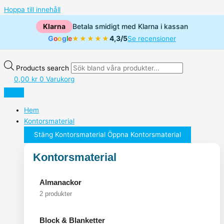
Hoppa till innehåll
Klarna
Betala smidigt med Klarna i kassan
G
o
o
g
l
e
4,3/5
★★★★★
Se recensioner
Products search
0,00
kr
0
Varukorg
Hem
Kontorsmaterial
Stäng Kontorsmaterial
Öppna Kontorsmaterial
Kontorsmaterial
Almanackor
2 produkter
Block & Blanketter