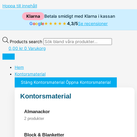
Hoppa till innehåll
Klarna
Betala smidigt med Klarna i kassan
G
o
o
g
l
e
4,3/5
★★★★★
Se recensioner
Products search
0,00
kr
0
Varukorg
Hem
Kontorsmaterial
Stäng Kontorsmaterial
Öppna Kontorsmaterial
Kontorsmaterial
Almanackor
2 produkter
Block & Blanketter