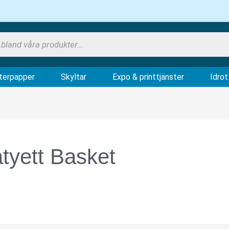
NTORSMATERIAL
ÖPPNA PLOTTERPAPPER
ÖPPNA SKYLTAR
ÖPPNA EXP
terpapper
Skyltar
Expo & printtjänster
Idrot
tyett Basket