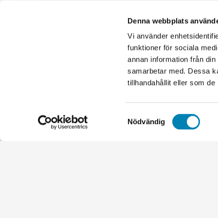
order@el
Denna webbplats använde
08-550 
Vi använder enhetsidentifie
Org.nr. 
funktioner för sociala medi
annan information från din
samarbetar med. Dessa kan
tillhandahållit eller som d
Samtyckesval
Nödvändig
Handgjorda franska krukor
Idrottspriser
Kontorsmaterial