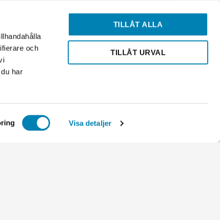
licy
TILLÅT ALLA
illhandahålla
ifierare och
TILLÅT URVAL
vi
 du har
ring
Visa detaljer