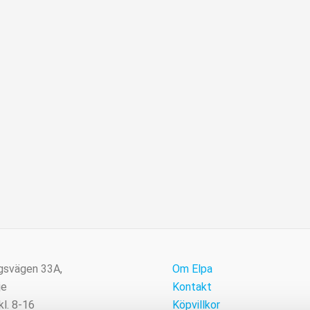
gsvägen 33A,
Om Elpa
je
Kontakt
kl. 8-16
Köpvillkor