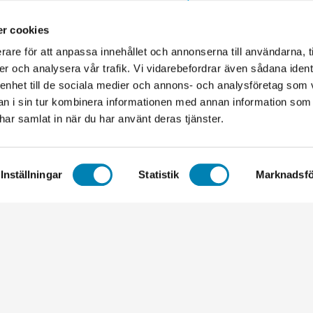
Återbetalnings- och returpo
pa.nu
r cookies
374 00
rare för att anpassa innehållet och annonserna till användarna, t
556602-3098
er och analysera vår trafik. Vi vidarebefordrar även sådana ident
 enhet till de sociala medier och annons- och analysföretag som 
 i sin tur kombinera informationen med annan information som
e har samlat in när du har använt deras tjänster.
Copyright © 2026 elpa.nu
Inställningar
Statistik
Marknadsfö