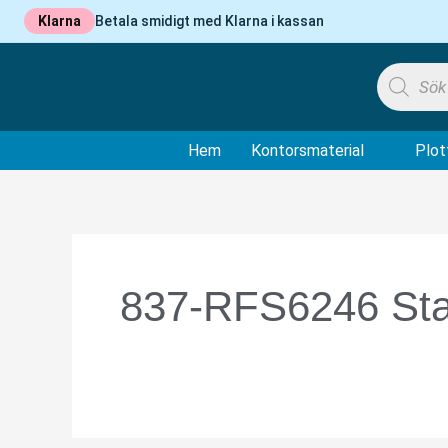
Hoppa
Klarna
Betala smidigt med Klarna i kassan
till
innehåll
Products
search
ÖPPNA KO
Hem
Kontorsmaterial
Plot
837-RFS6246 Sta