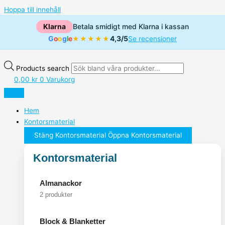
Hoppa till innehåll
Klarna
Betala smidigt med Klarna i kassan
G
o
o
g
l
e
4,3/5
★★★★★
Se recensioner
Products search
0,00
kr
0
Varukorg
Hem
Kontorsmaterial
Stäng Kontorsmaterial
Öppna Kontorsmaterial
Kontorsmaterial
Almanackor
2 produkter
Block & Blanketter