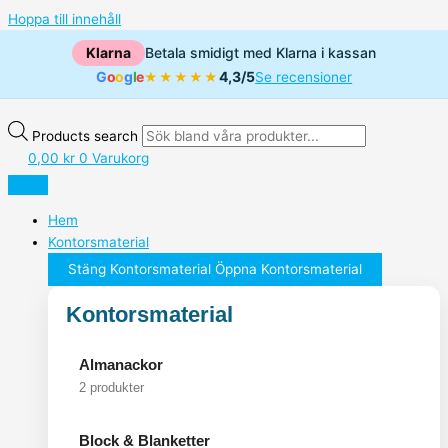
Hoppa till innehåll
Klarna
Betala smidigt med Klarna i kassan
G
o
o
g
l
e
4,3/5
★★★★★
Se recensioner
Products search
0,00
kr
0
Varukorg
Hem
Kontorsmaterial
Stäng Kontorsmaterial
Öppna Kontorsmaterial
Kontorsmaterial
Almanackor
2 produkter
Block & Blanketter