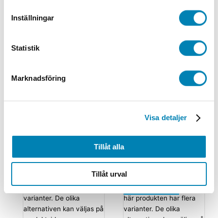
Från:
289,00
kr
231,20
kr
Från:
635,00
kr
508,00
kr
ink. moms
ex. moms
ink. moms
ex. moms
Inställningar
Välj alternativ
Den
Välj alternativ
Den
här produkten har flera
här produkten har flera
varianter. De olika
varianter. De olika
Statistik
alternativen kan väljas på
alternativen kan väljas på
produktsidan
produktsidan
Marknadsföring
Glastroféer
Visa detaljer
Golf
Golfstatyett
120mm
Golfstatyett
Wedge 110mm
Tillåt alla
Från:
399,00
kr
319,20
kr
ink. moms
ex. moms
Från:
225,00
kr
180,00
kr
Tillåt urval
Välj alternativ
Den
ink. moms
ex. moms
här produkten har flera
Välj alternativ
Den
varianter. De olika
här produkten har flera
alternativen kan väljas på
varianter. De olika