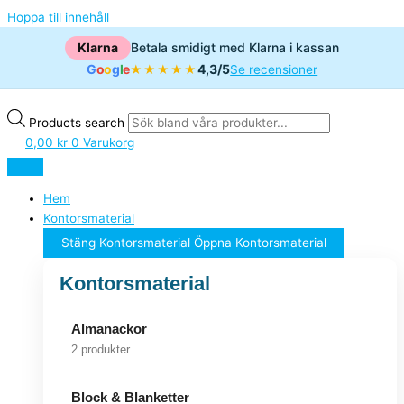
Hoppa till innehåll
Klarna
Betala smidigt med Klarna i kassan
G
o
o
g
l
e
4,3/5
★★★★★
Se recensioner
Products search
0,00
kr
0
Varukorg
Hem
Kontorsmaterial
Stäng Kontorsmaterial
Öppna Kontorsmaterial
Kontorsmaterial
Almanackor
2 produkter
Block & Blanketter