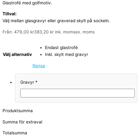
Glastrofé med golfmotiv.
Tillval:
Välj mellan glasgravyr eller graverad skylt på sockeln.
Från:
479,00
kr
383,20
kr
ink. moms
ex. moms
Endast glastrofé
Välj alternativ
Inkl. skylt med gravyr
Rensa
Gravyr
*
Produktsumma
Summa för extraval
Totalsumma