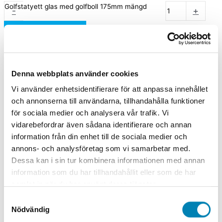
Golfstatyett glas med golfboll 175mm mängd
-
+
Lägg till i varukorg
Artikelnummer
761-T0898
Kategorier
Glastroféer
,
Glastroféer med
motiv
,
Golf
,
Priser med gravyr
Välj
Endast glastrofé, Inkl. glasgravyr, Inkl. skylt med
Denna webbplats använder cookies
alternativ
gravyr
Vi använder enhetsidentifierare för att anpassa innehållet
och annonserna till användarna, tillhandahålla funktioner
Relaterade produkter
för sociala medier och analysera vår trafik. Vi
vidarebefordrar även sådana identifierare och annan
information från din enhet till de sociala medier och
annons- och analysföretag som vi samarbetar med.
Dessa kan i sin tur kombinera informationen med annan
Golf
Golf
information som du har tillhandahållit eller som de har
Golfstatyett i
Golfstatyett
samlat in när du har använt deras tjänster.
trä med längsta
Man med
Samtyckesval
drive
klubba 310mm
Nödvändig