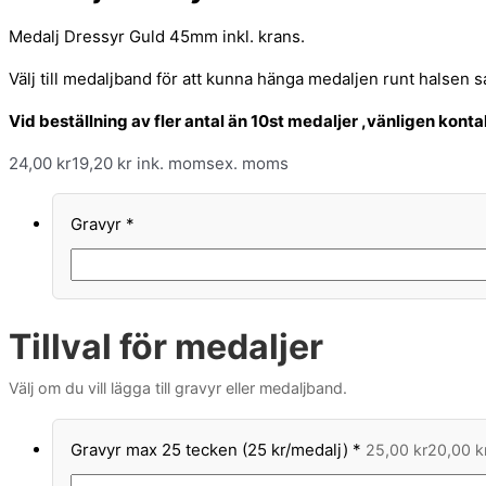
Medalj Dressyr Guld 45mm inkl. krans.
Välj till medaljband för att kunna hänga medaljen runt halsen s
Vid beställning av fler antal än 10st medaljer ,vänligen kont
24,00
kr
19,20
kr
ink. moms
ex. moms
Gravyr
*
Tillval för medaljer
Välj om du vill lägga till gravyr eller medaljband.
Gravyr max 25 tecken (25 kr/medalj)
*
25,00
kr
20,00
k