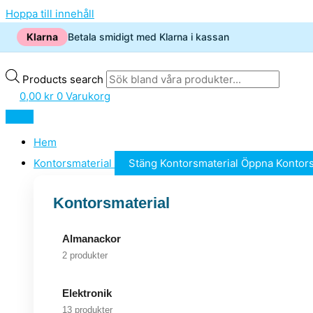
Hoppa till innehåll
Klarna
Betala smidigt med Klarna i kassan
Products search
0,00
kr
0
Varukorg
Hem
Kontorsmaterial
Stäng Kontorsmaterial
Öppna Kontors
Kontorsmaterial
Almanackor
2 produkter
Elektronik
13 produkter