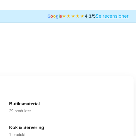
Se recensioner
G
o
o
g
l
e
4,3/5
★★★★★
Butiksmaterial
29 produkter
Kök & Servering
1 produkt