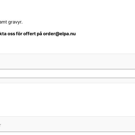
amt gravyr.
akta oss för offert på order@elpa.nu
r