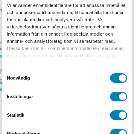
Vi använder enhetsidentifierare för att anpassa innehållet
Totalsumma
och annonserna till användarna, tillhandahålla funktioner
för sociala medier och analysera vår trafik. Vi
vidarebefordrar även sådana identifierare och annan
-
+
Lägg till i varukorg
information från din enhet till de sociala medier och
annons- och analysföretag som vi samarbetar med.
Artikelnummer
837-A156
Dessa kan i sin tur kombinera informationen med annan
Kategorier
1-99 kr
,
Idrottspriser
,
Medaljer
,
Medaljer & tillbehör
,
Priser med
information som du har tillhandahållit eller som de har
gravyr
,
Priser och pokaler
,
Priser till tävlingar
,
Simning
,
Sport / Idrott
samlat in när du har använt deras tjänster.
Relaterade produkter
Samtyckesval
Nödvändig
Inställningar
1-99 kr
1-99 kr
Medalj Tennis Guld 45mm
Medalj Guld 45mm Motiv
inkl. krans
Älg och guldkrans
Statistik
24,00
kr
24,00
kr
ink. moms
ink. moms
Välj alternativ
Välj alternativ
Marknadsföring