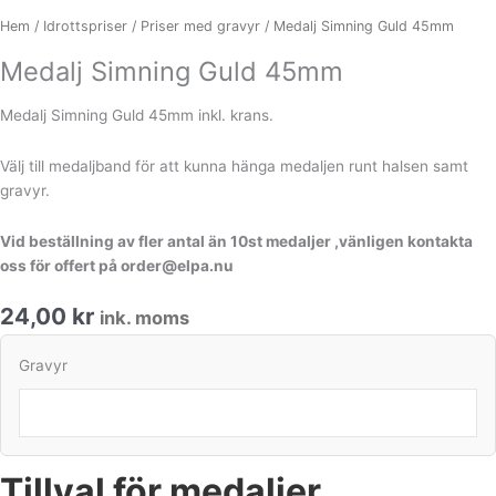
Hem
/
Idrottspriser
/
Priser med gravyr
/ Medalj Simning Guld 45mm
Medalj Simning Guld 45mm
Medalj Simning Guld 45mm inkl. krans.
Välj till medaljband för att kunna hänga medaljen runt halsen samt
gravyr.
Vid beställning av fler antal än 10st medaljer ,vänligen kontakta
oss för offert på order@elpa.nu
24,00
kr
ink. moms
Medalj
Gravyr
Simning
Guld
45mm
mängd
Tillval för medaljer