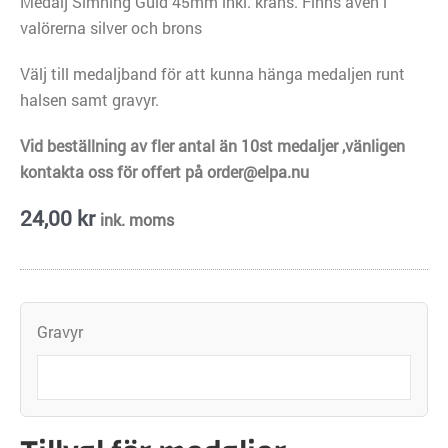
Medalj Simning Guld 45mm inkl. krans. Finns även i
valörerna silver och brons
Välj till medaljband för att kunna hänga medaljen runt
halsen samt gravyr.
Vid beställning av fler antal än 10st medaljer ,vänligen
kontakta oss för offert på order@elpa.nu
24,00
kr
ink. moms
Medalj
Gravyr
Simning
Guld
45mm
mängd