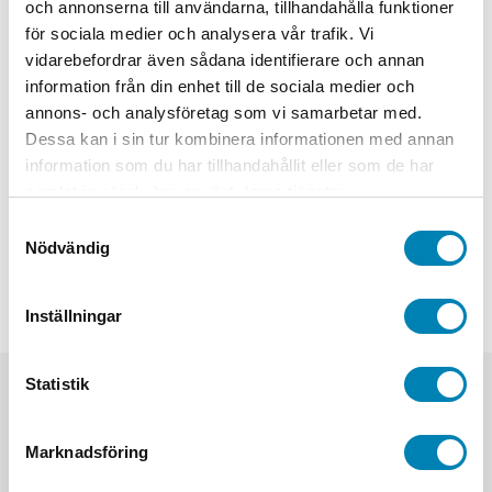
och annonserna till användarna, tillhandahålla funktioner
för sociala medier och analysera vår trafik. Vi
Summa för extraval
0,00
kr
vidarebefordrar även sådana identifierare och annan
information från din enhet till de sociala medier och
Totalsumma
24,00
kr
annons- och analysföretag som vi samarbetar med.
Dessa kan i sin tur kombinera informationen med annan
-
+
LÄGG TILL I VARUKORG
information som du har tillhandahållit eller som de har
samlat in när du har använt deras tjänster.
Artikelnummer
837-A9/G
Samtyckesval
Nödvändig
Kategorier
1-99 kr
,
Idrottspriser
,
Medaljer
,
Medaljer & tillbehör
,
Priser
med gravyr
,
Priser och pokaler
,
Priser till tävlingar
,
Simning
,
Sport /
Idrott
Inställningar
Statistik
Relaterade produkter
Marknadsföring