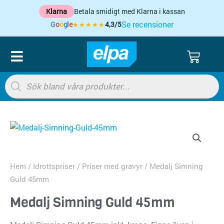
Hoppa
Klarna
Betala smidigt med Klarna i kassan
till
Se recensioner
G
o
o
g
l
e
4,3/5
★★★★★
innehåll
VARU
Products
search
Hem
/
Idrottspriser
/
Priser med gravyr
/ Medalj Simning
Guld 45mm
Medalj Simning Guld 45mm