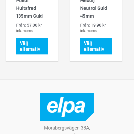
flera
flera
Pokal
Medalj
varianter.
varianter.
Hultsfred
Neutral Guld
De
De
135mm Guld
45mm
olika
olika
Från:
57,00
kr
Från:
19,90
kr
alternativen
alternativ
ink. moms
ink. moms
kan
kan
Välj
Välj
väljas
väljas
alternativ
alternativ
på
på
produktsidan
produktsi
Morabergsvägen 33A,