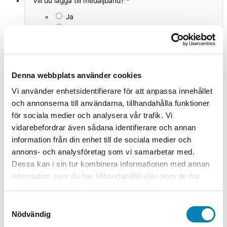
Vill du lägga till medaljband?
*
Ja
Nej
Medaljband
*
Denna webbplats använder cookies
Vi använder enhetsidentifierare för att anpassa innehållet
och annonserna till användarna, tillhandahålla funktioner
för sociala medier och analysera vår trafik. Vi
Produktsumma
vidarebefordrar även sådana identifierare och annan
Summa för extraval
information från din enhet till de sociala medier och
annons- och analysföretag som vi samarbetar med.
Totalsumma
Dessa kan i sin tur kombinera informationen med annan
Medalj Simning Silver 50mm mängd
-
+
information som du har tillhandahållit eller som de har
samlat in när du har använt deras tjänster.
Lägg till i varukorg
Samtyckesval
Artikelnummer
837-ME003/S
Kategorier
1-99 kr
,
Medaljer
,
Nödvändig
Medaljer & tillbehör
,
Priser till tävlingar
,
Simning