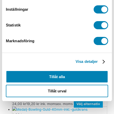
Relaterade produkter
Inställningar
1-99 kr
Statistik
Medalj Bandy Guld 45mm
Marknadsföring
24,00
kr
19,20
kr
ink. moms
ex. moms
Välj alternativ
1-99 kr
Visa detaljer
Medalj Löpning Guld 45mm
24,00
kr
19,20
kr
ink. moms
ex. moms
Välj alternativ
Tillåt alla
1-99 kr
Tillåt urval
Medalj Skytte Guld 45mm
24,00
kr
19,20
kr
ink. moms
ex. moms
Välj alternativ