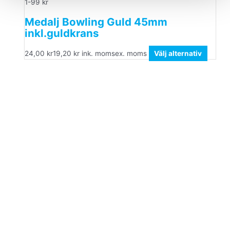
1-99 kr
Medalj Bowling Guld 45mm
inkl.guldkrans
24,00
kr
19,20
kr
ink. moms
ex. moms
Välj alternativ