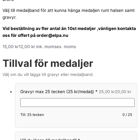
Välj till medaljband för att kunna hänga medaljen runt halsen samt
gravyr.
Vid beställning av fler antal än 10st medaljer ,vänligen kontakta
oss för offert på order@elpa.nu
15,00
kr
12,00
kr
ink. moms
ex. moms
Tillval för medaljer
Välj om du vill lägga till gravyr eller medaljband.
Gravyr max 25 tecken (25 kr/medalj)
*
25,00
kr
20,00
kr
Till: 25 tecken
0
/
25