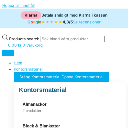
Hoppa till innehåll
Klarna
Betala smidigt med Klarna i kassan
G
o
o
g
l
e
4,3/5
★★★★★
Se recensioner
Products search
0,00
kr
0
Varukorg
Hem
Kontorsmaterial
Stäng Kontorsmaterial
Öppna Kontorsmaterial
Kontorsmaterial
Almanackor
2 produkter
Block & Blanketter