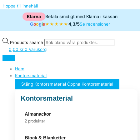
Hoppa till innehåll
Klarna
Betala smidigt med Klarna i kassan
G
o
o
g
l
e
4,3/5
★★★★★
Se recensioner
Products search
0,00
kr
0
Varukorg
Hem
Kontorsmaterial
Stäng Kontorsmaterial
Öppna Kontorsmaterial
Kontorsmaterial
Almanackor
2 produkter
Block & Blanketter