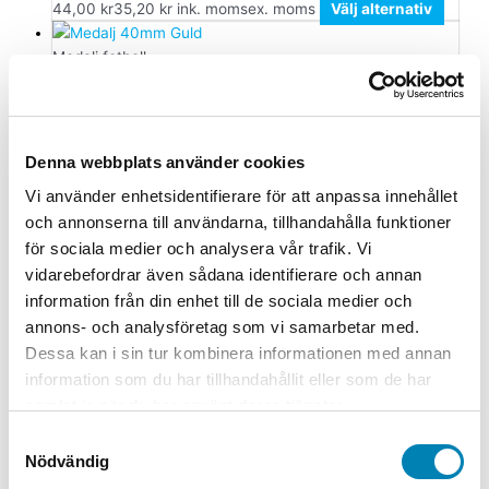
44,00
kr
35,20
kr
ink. moms
ex. moms
Välj alternativ
Medalj fotboll
Medalj 40mm Guld
12,00
kr
9,60
kr
ink. moms
ex. moms
Välj alternativ
Denna webbplats använder cookies
Den här produkten har flera varianter. De olika
alternativen kan väljas på produktsidan
Vi använder enhetsidentifierare för att anpassa innehållet
och annonserna till användarna, tillhandahålla funktioner
Medaljband
för sociala medier och analysera vår trafik. Vi
vidarebefordrar även sådana identifierare och annan
Medaljband Metallic Brons
information från din enhet till de sociala medier och
20,00
kr
16,00
kr
ink. moms
ex. moms
Lägg till i
annons- och analysföretag som vi samarbetar med.
varukorg
Dessa kan i sin tur kombinera informationen med annan
information som du har tillhandahållit eller som de har
samlat in när du har använt deras tjänster.
Samtyckesval
Nödvändig