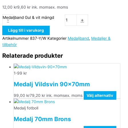
12,00
kr
9,60
kr
ink. moms
ex. moms
Medaljband Gul & vit mängd
-
+
Lägg till i varukorg
Artikelnummer
837-Y/W
Kategorier
Medaljband
,
Medaljer &
tillbehör
Relaterade produkter
1-99 kr
Medalj Vildsvin 90x70mm
99,00
kr
79,20
kr
ink. moms
ex. moms
Välj alternativ
Medalj fotboll
Medalj 70mm Brons