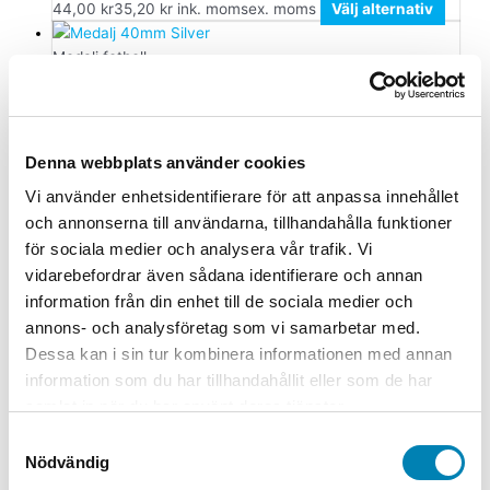
44,00
kr
35,20
kr
ink. moms
ex. moms
Välj alternativ
Medalj fotboll
Medalj 40mm Silver
12,00
kr
9,60
kr
ink. moms
ex. moms
Välj alternativ
Denna webbplats använder cookies
Den här produkten har flera varianter. De olika
alternativen kan väljas på produktsidan
Vi använder enhetsidentifierare för att anpassa innehållet
och annonserna till användarna, tillhandahålla funktioner
Medalj fotboll
för sociala medier och analysera vår trafik. Vi
vidarebefordrar även sådana identifierare och annan
Medalj Neutral Brons 45mm
information från din enhet till de sociala medier och
19,90
kr
15,92
kr
ink. moms
ex. moms
Välj alternativ
annons- och analysföretag som vi samarbetar med.
Den här produkten har flera varianter. De olika
Dessa kan i sin tur kombinera informationen med annan
alternativen kan väljas på produktsidan
information som du har tillhandahållit eller som de har
samlat in när du har använt deras tjänster.
Samtyckesval
Nödvändig