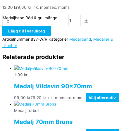
12,00
kr
9,60
kr
ink. moms
ex. moms
Medaljband Röd & gul mängd
-
+
Lägg till i varukorg
Artikelnummer
837-W/R
Kategorier
Medaljband
,
Medaljer &
tillbehör
Relaterade produkter
1-99 kr
Medalj Vildsvin 90x70mm
99,00
kr
79,20
kr
ink. moms
ex. moms
Välj alternativ
Medalj fotboll
Medalj 70mm Brons