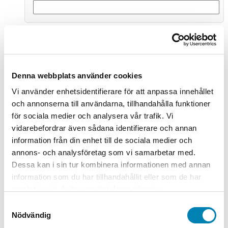
Produktsumma
Summa för extraval
Totalsumma
Denna webbplats använder cookies
Pokal Gränna mängd
Vi använder enhetsidentifierare för att anpassa innehållet
-
+
Lägg till i varukorg
och annonserna till användarna, tillhandahålla funktioner
Artikelnummer
N/A
Kategorier
400-799 mm
,
600-3000 kr
,
för sociala medier och analysera vår trafik. Vi
Pokaler
,
Priser med gravyr
,
Priser och pokaler
,
Prispokaler
,
vidarebefordrar även sådana identifierare och annan
Specialbeställning Pokaler
,
Vandringspriser
information från din enhet till de sociala medier och
Relaterade produkter
annons- och analysföretag som vi samarbetar med.
Dessa kan i sin tur kombinera informationen med annan
information som du har tillhandahållit eller som de har
100-199 mm
samlat in när du har använt deras tjänster.
Statyett Notklav 270mm
Samtyckesval
Nödvändig
Från:
330,00
kr
264,00
kr
ink. moms
ex. moms
Välj