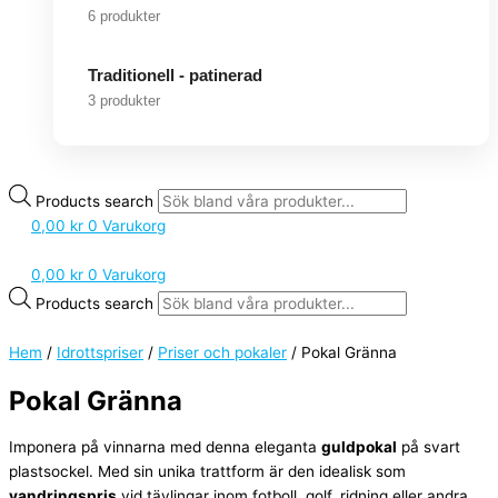
6 produkter
Traditionell - patinerad
3 produkter
Products search
0,00
kr
0
Varukorg
0,00
kr
0
Varukorg
Products search
Hem
/
Idrottspriser
/
Priser och pokaler
/ Pokal Gränna
Pokal Gränna
Imponera på vinnarna med denna eleganta
guldpokal
på svart
plastsockel. Med sin unika trattform är den idealisk som
vandringspris
vid tävlingar inom fotboll, golf, ridning eller andra