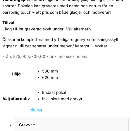
sporter. Pokalen kan graveras med namn och datum för en
personlig touch – ett pris som både glädjer och motiverar!
Tillval:
Lägg till 1st graverad skylt under- Välj alternativ
Önskar ni komplettera med ytterligare gravyr/inteckningsskylt
lägger ni till det separat under menyn/ kategori – skyltar
Från:
875,00
kr
700,00
kr
ink. moms
ex. moms
530 mm
Höjd
620 mm
Endast pokal
Välj alternativ
Inkl. skylt med gravyr
Rensa
Gravyr
*