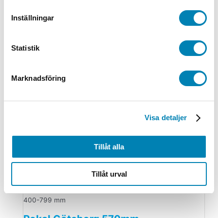
alternativ
Den här produkten har flera varianter. De
olika alternativen kan väljas på produktsidan
Inställningar
400-799 mm
Statistik
Pokal Kalix Guld 350mm
Från:
570,00
kr
456,00
kr
ink. moms
ex. moms
Välj
Marknadsföring
alternativ
Den här produkten har flera varianter. De
olika alternativen kan väljas på produktsidan
Visa detaljer
600-3000 kr
Pokal Malmö 415mm
Tillåt alla
Från:
1.200,00
kr
960,00
kr
ink. moms
ex. moms
Välj
alternativ
Den här produkten har flera varianter. De
Tillåt urval
olika alternativen kan väljas på produktsidan
400-799 mm