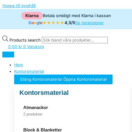
Hoppa till innehåll
Klarna
Betala smidigt med Klarna i kassan
G
o
o
g
l
e
4,3/5
★★★★★
Se recensioner
Products search
0,00
kr
0
Varukorg
Hem
Kontorsmaterial
Stäng Kontorsmaterial
Öppna Kontorsmaterial
Kontorsmaterial
Almanackor
2 produkter
Block & Blanketter