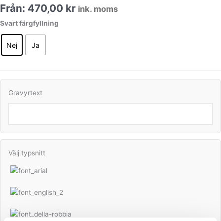
Från:
470,00
kr
ink. moms
Delta
Svart färgfyllning
Oxiderad
mässing
Nej
Ja
mängd
Gravyrtext
Välj typsnitt