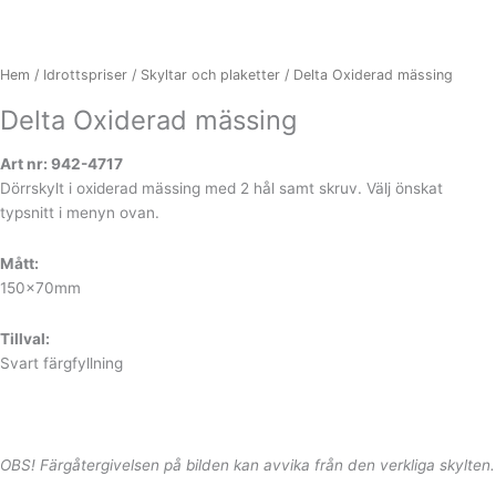
Hem
/
Idrottspriser
/
Skyltar och plaketter
/ Delta Oxiderad mässing
Delta Oxiderad mässing
Art nr: 942-4717
Dörrskylt i oxiderad mässing med 2 hål samt skruv. Välj önskat
typsnitt i menyn ovan.
Mått:
150x70mm
Tillval:
Svart färgfyllning
OBS! Färgåtergivelsen på bilden kan avvika från den verkliga skylten.