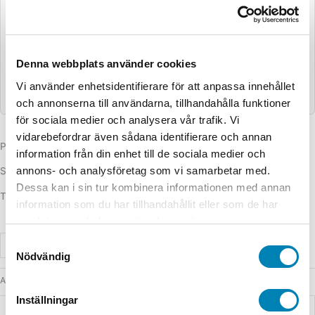
Denna webbplats använder cookies
Vi använder enhetsidentifierare för att anpassa innehållet
och annonserna till användarna, tillhandahålla funktioner
för sociala medier och analysera vår trafik. Vi
vidarebefordrar även sådana identifierare och annan
Produktsumma
information från din enhet till de sociala medier och
annons- och analysföretag som vi samarbetar med.
Summa för extraval
Dessa kan i sin tur kombinera informationen med annan
Totalsumma
information som du har tillhandahållit eller som de har
samlat in när du har använt deras tjänster.
Samtyckesval
-
+
Lägg till i varukorg
Nödvändig
Artikelnummer
942-4717
Kategorier
Dörrskylt
,
Skyltar och plaketter
Inställningar
Svart färgfyllning
Nej, Ja