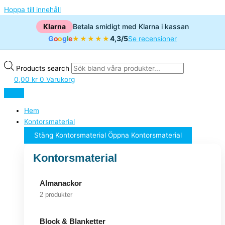
Hoppa till innehåll
Klarna
Betala smidigt med Klarna i kassan
G
o
o
g
l
e
4,3/5
★★★★★
Se recensioner
Products search
0,00
kr
0
Varukorg
Hem
Kontorsmaterial
Stäng Kontorsmaterial
Öppna Kontorsmaterial
Kontorsmaterial
Almanackor
2 produkter
Block & Blanketter