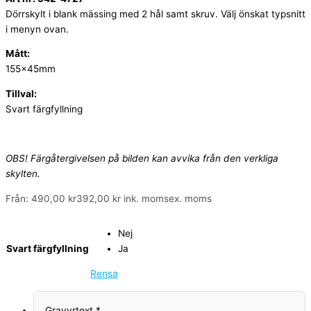
Dörrskylt i blank mässing med 2 hål samt skruv. Välj önskat typsnitt
i menyn ovan.
Mått:
155x45mm
Tillval:
Svart färgfyllning
OBS! Färgåtergivelsen på bilden kan avvika från den verkliga
skylten.
Från:
490,00
kr
392,00
kr
ink. moms
ex. moms
Nej
Svart färgfyllning
Ja
Rensa
Gravyrtext
*