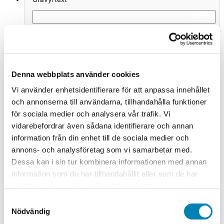
Välj typsnitt
*
Denna webbplats använder cookies
Arial
Vi använder enhetsidentifierare för att anpassa innehållet
och annonserna till användarna, tillhandahålla funktioner
English
för sociala medier och analysera vår trafik. Vi
Della Robbia
vidarebefordrar även sådana identifierare och annan
information från din enhet till de sociala medier och
Gabriola
annons- och analysföretag som vi samarbetar med.
Dessa kan i sin tur kombinera informationen med annan
Monotype Corsiva
information som du har tillhandahållit eller som de har
samlat in när du har använt deras tjänster.
Myriad
Samtyckesval
Nödvändig
Produktsumma