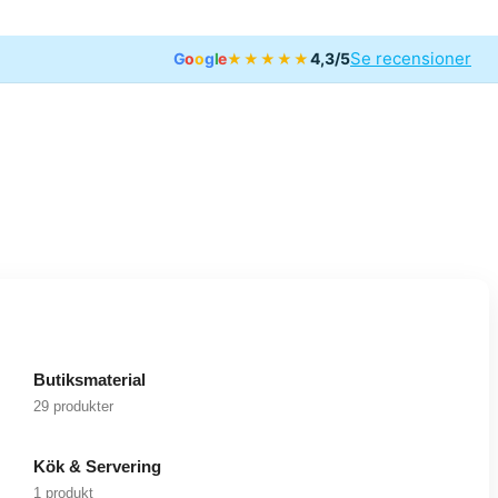
Se recensioner
G
o
o
g
l
e
4,3/5
★★★★★
Butiksmaterial
29 produkter
Kök & Servering
1 produkt