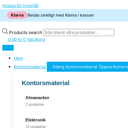
Hoppa till innehåll
Klarna
Betala smidigt med Klarna i kassan
Products search
0,00
kr
0
Varukorg
Hem
Kontorsmaterial
Stäng Kontorsmaterial
Öppna Kontors
Kontorsmaterial
Almanackor
2 produkter
Elektronik
13 produkter