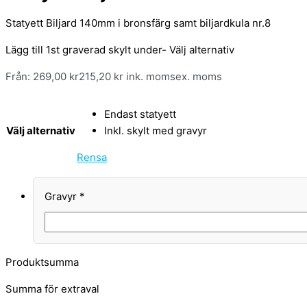
Statyett Biljard 140mm i bronsfärg samt biljardkula nr.8
Lägg till 1st graverad skylt under- Välj alternativ
Från:
269,00
kr
215,20
kr
ink. moms
ex. moms
Endast statyett
Välj alternativ
Inkl. skylt med gravyr
Rensa
Gravyr
*
Produktsumma
Summa för extraval