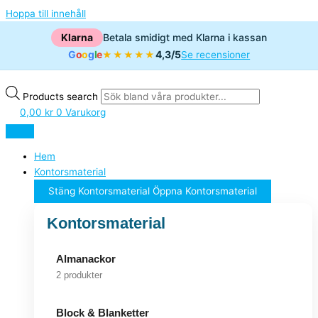
Hoppa till innehåll
Klarna
Betala smidigt med Klarna i kassan
G
o
o
g
l
e
4,3/5
★★★★★
Se recensioner
Products search
0,00
kr
0
Varukorg
Hem
Kontorsmaterial
Stäng Kontorsmaterial
Öppna Kontorsmaterial
Kontorsmaterial
Almanackor
2 produkter
Block & Blanketter