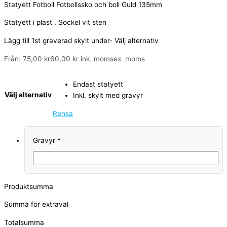
Statyett Fotboll Fotbollssko och boll Guld 135mm
Statyett i plast . Sockel vit sten
Lägg till 1st graverad skylt under- Välj alternativ
Från:
75,00
kr
60,00
kr
ink. moms
ex. moms
Endast statyett
Välj alternativ
Inkl. skylt med gravyr
Rensa
Gravyr
*
Produktsumma
Summa för extraval
Totalsumma