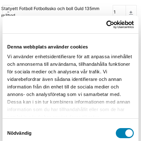
Statyett Fotboll Fotbollssko och boll Guld 135mm
-
+
mängd
Lägg till i varukorg
Artikelnummer
837-9081/G
Kategorier
Fotbollspriser
,
Pokaler
fotboll
,
Priser med gravyr
,
Priser till tävlingar
,
Statyetter
Denna webbplats använder cookies
Välj alternativ
Endast statyett, Inkl. skylt med gravyr
Vi använder enhetsidentifierare för att anpassa innehållet
och annonserna till användarna, tillhandahålla funktioner
Relaterade produkter
för sociala medier och analysera vår trafik. Vi
vidarebefordrar även sådana identifierare och annan
information från din enhet till de sociala medier och
Jakt / Fiske
annons- och analysföretag som vi samarbetar med.
Statyett Fiskare 290mm
Dessa kan i sin tur kombinera informationen med annan
information som du har tillhandahållit eller som de har
Från:
350,00
kr
280,00
kr
ink. moms
ex. moms
Välj
samlat in när du har använt deras tjänster.
alternativ
Den här produkten har flera varianter. De
Samtyckesval
olika alternativen kan väljas på produktsidan
Nödvändig
Slut i lager
Golf