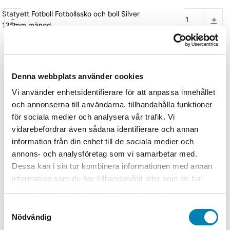
Statyett Fotboll Fotbollssko och boll Silver
-
+
135mm mängd
Lägg till i varukorg
Artikelnummer
837-9081/S
Kategorier
Fotbollspriser
,
Pokaler
fotboll
,
Priser med gravyr
,
Priser till tävlingar
,
Statyetter
Denna webbplats använder cookies
Välj alternativ
Endast statyett, Inkl. skylt med gravyr
Vi använder enhetsidentifierare för att anpassa innehållet
och annonserna till användarna, tillhandahålla funktioner
Relaterade produkter
för sociala medier och analysera vår trafik. Vi
vidarebefordrar även sådana identifierare och annan
information från din enhet till de sociala medier och
Jakt / Fiske
annons- och analysföretag som vi samarbetar med.
Statyett Fisk 255mm
Dessa kan i sin tur kombinera informationen med annan
information som du har tillhandahållit eller som de har
Från:
450,00
kr
360,00
kr
ink. moms
ex. moms
Välj
samlat in när du har använt deras tjänster.
alternativ
Den här produkten har flera varianter. De
Samtyckesval
olika alternativen kan väljas på produktsidan
Nödvändig
Slut i lager
Jakt & Fiske