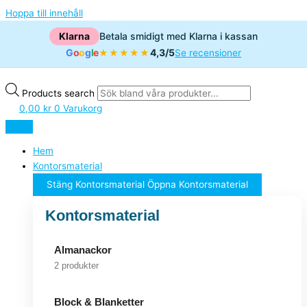
Hoppa till innehåll
Klarna
Betala smidigt med Klarna i kassan
G
o
o
g
l
e
4,3/5
★★★★★
Se recensioner
Products search
0,00
kr
0
Varukorg
Hem
Kontorsmaterial
Stäng Kontorsmaterial
Öppna Kontorsmaterial
Kontorsmaterial
Almanackor
2 produkter
Block & Blanketter