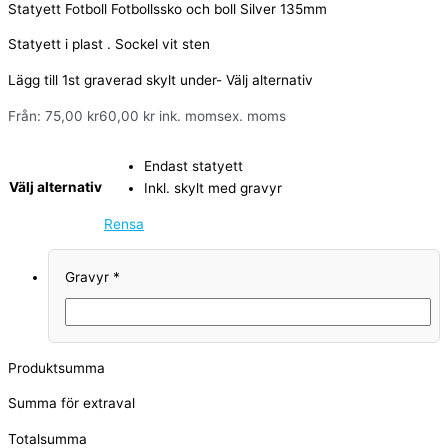
Statyett Fotboll Fotbollssko och boll Silver 135mm
Statyett i plast . Sockel vit sten
Lägg till 1st graverad skylt under- Välj alternativ
Från:
75,00
kr
60,00
kr
ink. moms
ex. moms
Endast statyett
Välj alternativ
Inkl. skylt med gravyr
Rensa
Gravyr
*
Produktsumma
Summa för extraval
Totalsumma