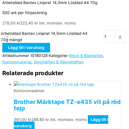
Arbetsblad Bantex Linjerat 14,5mm Lösblad A4 70g
500 ark per förpackning
278,00
kr
222,40
kr
ink. moms
ex. moms
Arbetsblad Bantex Linjerat 14,5mm Lösblad A4
-
+
70g mängd
Lägg till i varukorg
Artikelnummer
10180128
Kategorier
Block & Blanketter
,
Kontorsmaterial
,
Skrivhäften & Räknehäften
Relaterade produkter
Kontorsmaskiner
Brother Märktape TZ-e435 vit på röd
tejp
361,00
kr
288,80
kr
ink. moms
ex. moms
Lägg till i
varukorg