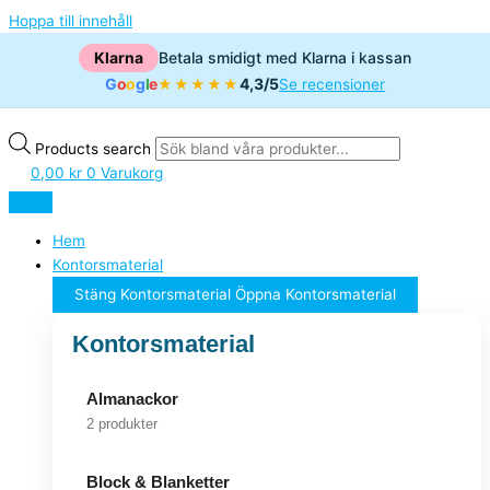
Hoppa till innehåll
Klarna
Betala smidigt med Klarna i kassan
G
o
o
g
l
e
4,3/5
★★★★★
Se recensioner
Products search
0,00
kr
0
Varukorg
Hem
Kontorsmaterial
Stäng Kontorsmaterial
Öppna Kontorsmaterial
Kontorsmaterial
Almanackor
2 produkter
Block & Blanketter