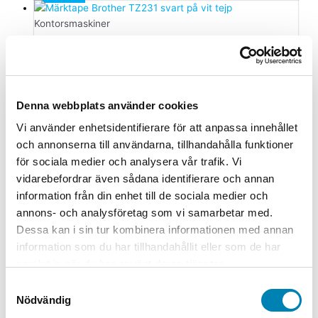
Kontorsmaskiner
Brother Märktape TZ-e231 svart på
vit tejp
286,00
kr
228,80
kr
ink. moms
ex. moms
Lägg till i
Denna webbplats använder cookies
varukorg
Vi använder enhetsidentifierare för att anpassa innehållet
Kontorsmaterial
och annonserna till användarna, tillhandahålla funktioner
för sociala medier och analysera vår trafik. Vi
Toalettpapper Katrin Toalett 360
vidarebefordrar även sådana identifierare och annan
Plus 2-lg Vit 50m
information från din enhet till de sociala medier och
555,00
kr
444,00
kr
ink. moms
ex. moms
Lägg till i
annons- och analysföretag som vi samarbetar med.
varukorg
Dessa kan i sin tur kombinera informationen med annan
information som du har tillhandahållit eller som de har
Kontorsmaterial
samlat in när du har använt deras tjänster.
Toalettpapper Tork T4 Premium 2-lg
Samtyckesval
Vit 50.4m
Nödvändig