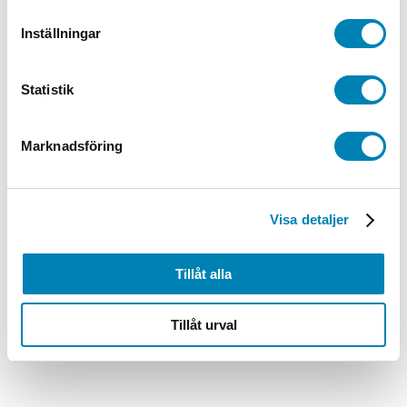
562,00
kr
449,60
kr
ink. moms
ex. moms
Lägg till i
Inställningar
varukorg
Statistik
Marknadsföring
Visa detaljer
Tillåt alla
Tillåt urval