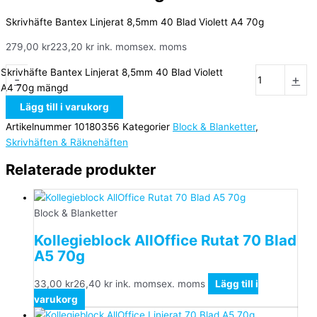
Skrivhäfte Bantex Linjerat 8,5mm 40 Blad Violett A4 70g
279,00
kr
223,20
kr
ink. moms
ex. moms
Skrivhäfte Bantex Linjerat 8,5mm 40 Blad Violett
-
+
A4 70g mängd
Lägg till i varukorg
Artikelnummer
10180356
Kategorier
Block & Blanketter
,
Skrivhäften & Räknehäften
Relaterade produkter
Block & Blanketter
Kollegieblock AllOffice Rutat 70 Blad
A5 70g
33,00
kr
26,40
kr
ink. moms
ex. moms
Lägg till i
varukorg