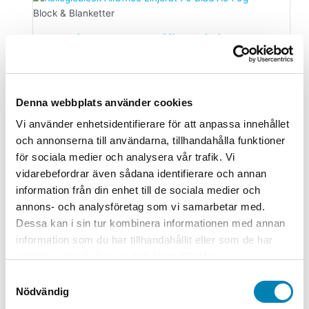
Block & Blanketter
Kollegieblock AllOffice Linjerat 70
Blad A5 70g
33,00
kr
26,40
kr
ink. moms
ex. moms
Lägg till i
varukorg
Denna webbplats använder cookies
Vi använder enhetsidentifierare för att anpassa innehållet
Blanketter
och annonserna till användarna, tillhandahålla funktioner
Byggdagbok 30-Dagars A4
för sociala medier och analysera vår trafik. Vi
vidarebefordrar även sådana identifierare och annan
279,00
kr
223,20
kr
ink. moms
ex. moms
Lägg till i
information från din enhet till de sociala medier och
varukorg
annons- och analysföretag som vi samarbetar med.
Dessa kan i sin tur kombinera informationen med annan
Block & Blanketter
information som du har tillhandahållit eller som de har
Notisar Stick´n Mix Färg 76x127mm
samlat in när du har använt deras tjänster.
100 Blad
Samtyckesval
Nödvändig
137,00
kr
109,60
kr
ink. moms
ex. moms
Lägg till i