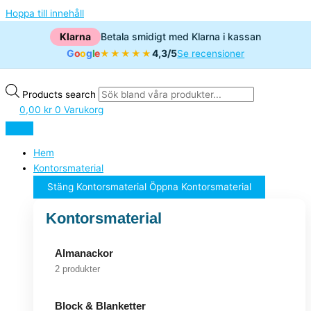
Hoppa till innehåll
Klarna
Betala smidigt med Klarna i kassan
G
o
o
g
l
e
4,3/5
★★★★★
Se recensioner
Products search
0,00
kr
0
Varukorg
Hem
Kontorsmaterial
Stäng Kontorsmaterial
Öppna Kontorsmaterial
Kontorsmaterial
Almanackor
2 produkter
Block & Blanketter