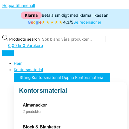
Hoppa till innehåll
Klarna
Betala smidigt med Klarna i kassan
G
o
o
g
l
e
4,3/5
★★★★★
Se recensioner
Products search
0,00
kr
0
Varukorg
Hem
Kontorsmaterial
Stäng Kontorsmaterial
Öppna Kontorsmaterial
Kontorsmaterial
Almanackor
2 produkter
Block & Blanketter