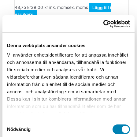
48,75
kr
39,00
kr
ink. moms
ex. moms
Lägg till i
varukorg
Block & Blanketter
Notisar Stick´n Gul 76x127mm 100
Blad
Denna webbplats använder cookies
Vi använder enhetsidentifierare för att anpassa innehållet
195,00
kr
156,00
kr
ink. moms
ex. moms
Lägg till i
och annonserna till användarna, tillhandahålla funktioner
varukorg
för sociala medier och analysera vår trafik. Vi
vidarebefordrar även sådana identifierare och annan
Blanketter
information från din enhet till de sociala medier och
Byggdagbok 30-Dagars A4
annons- och analysföretag som vi samarbetar med.
Dessa kan i sin tur kombinera informationen med annan
279,00
kr
223,20
kr
ink. moms
ex. moms
Lägg till i
information som du har tillhandahållit eller som de har
varukorg
samlat in när du har använt deras tjänster.
Block & Blanketter
Samtyckesval
Nödvändig
Notiskub Post-it Fresh Pink