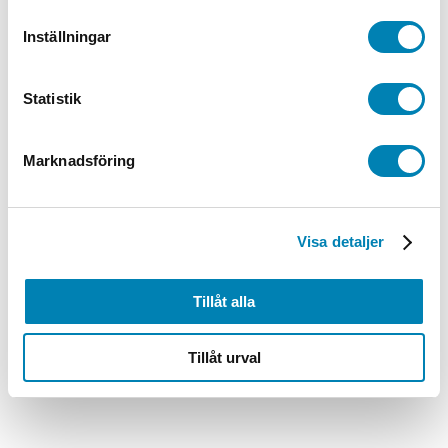
76x76mm 450 Blad
Inställningar
149,00
kr
119,20
kr
ink. moms
ex. moms
Lägg till i
varukorg
Statistik
Marknadsföring
Visa detaljer
Tillåt alla
Tillåt urval