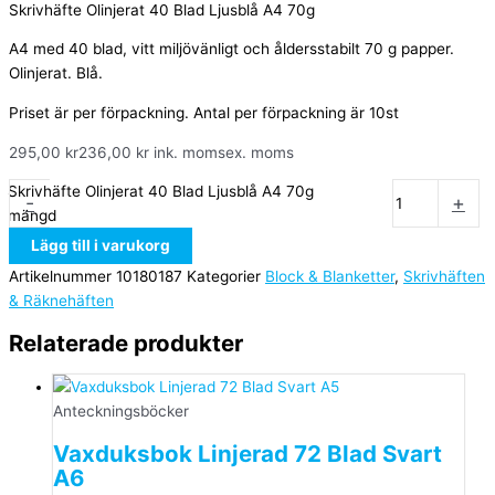
Skrivhäfte Olinjerat 40 Blad Ljusblå A4 70g
A4 med 40 blad, vitt miljövänligt och åldersstabilt 70 g papper.
Olinjerat. Blå.
Priset är per förpackning. Antal per förpackning är 10st
295,00
kr
236,00
kr
ink. moms
ex. moms
Skrivhäfte Olinjerat 40 Blad Ljusblå A4 70g
-
+
mängd
Lägg till i varukorg
Artikelnummer
10180187
Kategorier
Block & Blanketter
,
Skrivhäften
& Räknehäften
Relaterade produkter
Anteckningsböcker
Vaxduksbok Linjerad 72 Blad Svart
A6